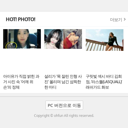
HOT! PHOTO!
더보기
아이유가 직접 밝힌 과
설리가 '목 잘린 인형 사
구릿빛 섹시 바디 김희
거 사진 속 '어깨 위
진' 올리며 남긴 섬뜩한
정, ‘라스퀄(LASQUALL)’
손'의 정체
한 마디
래쉬가드 화보
PC 버전으로 이동
Copyright © ohfun All rights reserved.