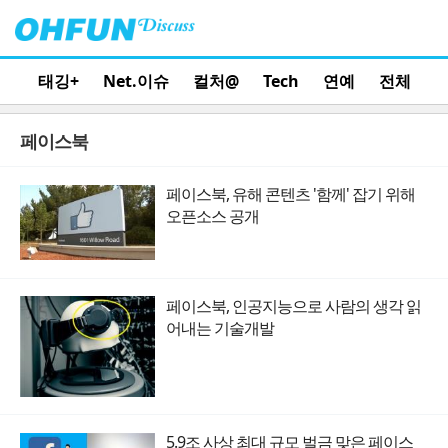
태깅+
Net.이슈
컬처@
Tech
연예
전체
페이스북
페이스북, 유해 콘텐츠 '함께' 잡기 위해
오픈소스 공개
페이스북, 인공지능으로 사람의 생각 읽
어내는 기술개발
5.9조 사상 최대 규모 벌금 맞은 페이스