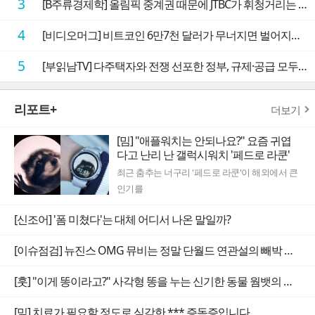
3
[B주류경제학] 올림픽 중계권 때문에 JTBC가 휘청거리는 이유
4
[비디오머그] 비트코인 6만7천 달러가 무너지면 벌어지는 일
5
[부읽남TV] 다주택자와 전쟁 선포한 정부, 규제·공급 모두 실효성 의문
리포트+
더보기
[밈] "애플워치는 안되나요?" 요즘 귀엽
다고 난리 난 갤럭시워치 '페드로 라쿤'
최근 춤추는 너구리 '페드로 라쿤'이 해외에서 큰
인기를
[신조어] '폼 미쳤다'는 대체 어디서 나온 말일까?
[이슈점검] 뉴진스 OMG 뮤비는 정말 단월드 연관설의 빼박 증거일까
[훗] "이게 똥이라고?" 사각형 똥을 누는 신기한 동물 웜뱃의 비밀
[밈] 치료가 필요할 정도로 심각한 *** 증독증입니다