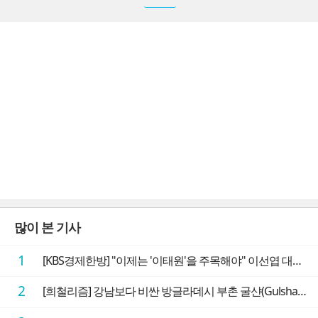
많이 본 기사
1
[KBS경제한방] "이제는 '이태원'을 주목해야" 이선엽 대표가 말하는 AI 시대 투자 성과를 가르는 지점들
2
[희철리즘] 강남보다 비싼 방글라데시 부촌 굴샨(Gulshan)의 극단적인 모습에 충격을 받다