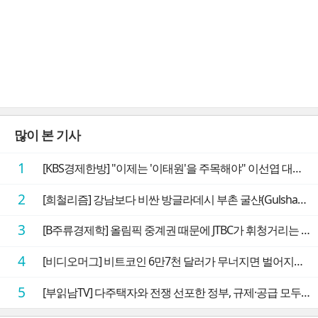
많이 본 기사
1
[KBS경제한방] "이제는 '이태원'을 주목해야" 이선엽 대표가 말하는 AI 시대 투자 성과를 가르는 지점들
2
[희철리즘] 강남보다 비싼 방글라데시 부촌 굴샨(Gulshan)의 극단적인 모습에 충격을 받다
3
[B주류경제학] 올림픽 중계권 때문에 JTBC가 휘청거리는 이유
4
[비디오머그] 비트코인 6만7천 달러가 무너지면 벌어지는 일
5
[부읽남TV] 다주택자와 전쟁 선포한 정부, 규제·공급 모두 실효성 의문