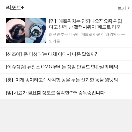
리포트+
더보기
[밈] "애플워치는 안되나요?" 요즘 귀엽
다고 난리 난 갤럭시워치 '페드로 라쿤'
최근 춤추는 너구리 '페드로 라쿤'이 해외에서 큰
인기를
[신조어] '폼 미쳤다'는 대체 어디서 나온 말일까?
[이슈점검] 뉴진스 OMG 뮤비는 정말 단월드 연관설의 빼박 증거일까
[훗] "이게 똥이라고?" 사각형 똥을 누는 신기한 동물 웜뱃의 비밀
[밈] 치료가 필요할 정도로 심각한 *** 증독증입니다