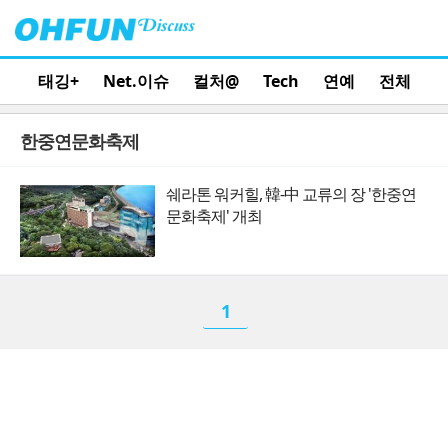
태깅+
Net.이슈
컬처@
Tech
연예
전체
한중연문화축제
쉐라톤 워커힐, 韓-中 교류의 장 '한중연
문화축제' 개최
1