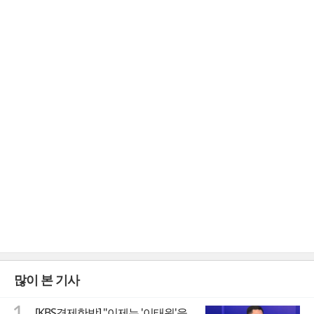
많이 본 기사
1
[KBS경제한방] "이제는 '이태원'을