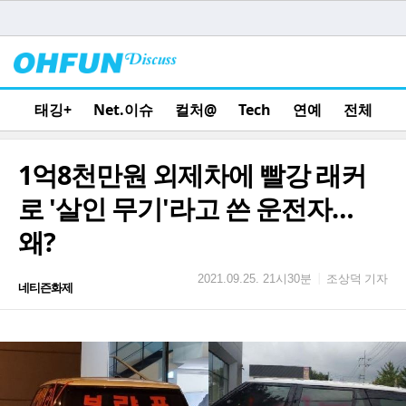
태깅+
Net.이슈
컬처@
Tech
연예
전체
1억8천만원 외제차에 빨강 래커
로 '살인 무기'라고 쓴 운전자…
왜?
조상덕 기자
|
2021.09.25. 21시30분
네티즌화제