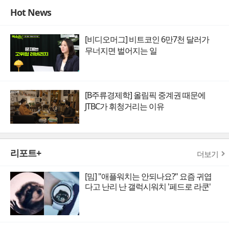
Hot News
[비디오머그] 비트코인 6만7천 달러가
무너지면 벌어지는 일
[B주류경제학] 올림픽 중계권 때문에
JTBC가 휘청거리는 이유
리포트+
더보기
[밈] "애플워치는 안되나요?" 요즘 귀엽
다고 난리 난 갤럭시워치 '페드로 라쿤'