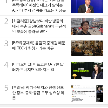
주목해야" 이선엽 대표가 말하는
AI 시대 투자 성과를 가르는 지점들
2
[희철리즘] 강남보다 비싼 방글라
데시 부촌 굴샨(Gulshan)의 극단적
인 모습에 충격을 받다
3
[B주류경제학] 올림픽 중계권 때문
에 JTBC가 휘청거리는 이유
4
[비디오머그] 비트코인 6만7천 달
러가 무너지면 벌어지는 일
5
[부읽남TV] 다주택자와 전쟁 선포
한 정부, 규제·공급 모두 실효성 의
문