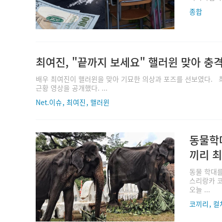
종합
최여진, "끝까지 보세요" 핼러윈 맞아 충
배우 최여진이 핼러윈을 맞아 기묘한 의상과 포즈를 선보였다. 최여진은
근황 영상을 공개했다. ...
,
,
Net.이슈
최여진
핼러윈
동물학
끼리 최
동물 학대를
스리랑카 코
오늘 ...
,
코끼리
컬