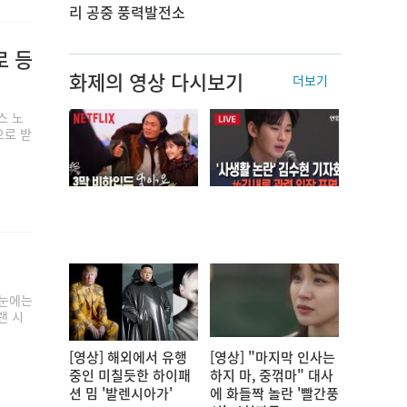
리 공중 풍력발전소
로 등
화제의 영상 다시보기
더보기
스 노
으로 받
 눈에는
랜 시
[영상] 해외에서 유행
[영상] "마지막 인사는
중인 미칠듯한 하이패
하지 마, 중꺾마" 대사
션 밈 '발렌시아가'
에 화들짝 놀란 '빨간풍