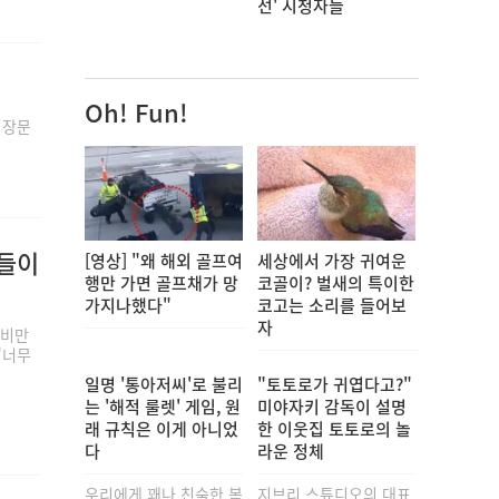
선' 시청자들
Oh! Fun!
입장문
즌들이
[영상] "왜 해외 골프여
세상에서 가장 귀여운
행만 가면 골프채가 망
코골이? 벌새의 특이한
가지나했다"
코고는 소리를 들어보
자
활비만
"너무
일명 '통아저씨'로 불리
"토토로가 귀엽다고?"
는 '해적 룰렛' 게임, 원
미야자키 감독이 설명
래 규칙은 이게 아니었
한 이웃집 토토로의 놀
다
라운 정체
우리에게 꽤나 친숙한 복
지브리 스튜디오의 대표