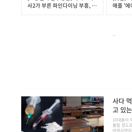
사2가 부른 파인다이닝 부흥, 허
애플 '에
상인가?
...
사다 
고 있는
10대들이 
불릴 정도로
마약사범이 