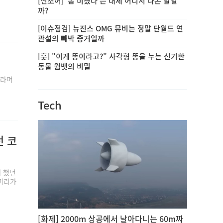
[신조어] '폼 미쳤다'는 대체 어디서 나온 말일
까?
[이슈점검] 뉴진스 OMG 뮤비는 정말 단월드 연
관설의 빼박 증거일까
[훗] "이게 똥이라고?" 사각형 똥을 누는 신기한
동물 웜뱃의 비밀
이라며
Tech
던 코
 했던
티끼리가
[화제] 2000m 상공에서 날아다니는 60m짜