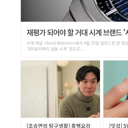
재평가 되어야 할 거대 시계 브랜드 '시티
시계 채널 <Send Watches>에서 4월 25일 업로드한 
‘200달러짜리 실용 시계’ 정도로...
[조승연의 탐구생활] 흑백요리
[잇섭] 