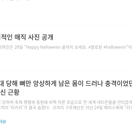
격적인 매직 사진 공개
 28일 "Happy Halloween 끝까지 보세요. #할로윈 #halloween"
대 당해 뼈만 앙상하게 남은 몸이 드러나 충격이었
신 근황
 당하며 축제 행렬에 동원돼 비쩍 마른 모습으로 전 세계 네티즌들을 안타깝게
끼리 '티키리'가 결국 숨졌다. 코끼리 구호재단은 지난 24일 페이스북에 "
처@