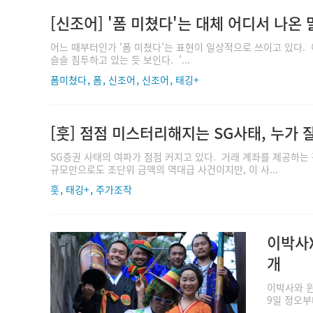
[신조어] '폼 미쳤다'는 대체 어디서 나온
어느 때부터인가 '폼 미쳤다'는 표현이 일상적으로 쓰이고 있다
슬슬 침투하고 있는 듯 보인다. '...
,
,
,
,
폼미쳤다
폼
신조어
신조어
태깅+
[훗] 점점 미스터리해지는 SG사태, 누가
SG증권 사태의 여파가 점점 커지고 있다. 거래 계좌를 제공하는
규모만으로도 조단위 금액의 역대급 사건이지만, 이 사...
,
,
훗
태깅+
주가조작
이박사X
개
이박사와 윈
9일 정오부