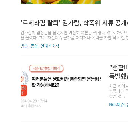
'르세라핌 탈퇴' 김가람, 학폭위 서류 공
김가람이 입장문을 올렸지만 여전히 여론은 썩 좋지 않다. 하이
을 올렸다. 그는 자신이 누군가를 때리거나 폭력을 가한 적이 단 한
,
,
방송
종합
연예가소식
"생활
폭발했
최근 네이트
충족되면 은
좋을 것...
,
Net.이슈