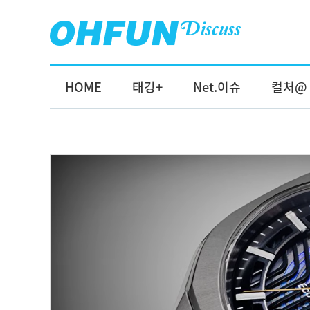
HOME
태깅+
Net.이슈
컬처@