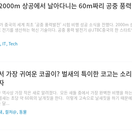
 2000m 상공에서 날아다니는 60m짜리 공중 풍
스가 중국의 세계 최초 '공중 풍력발전' 시험 비행 성공 소식을 전했다. 2000m
 전기를 생산하는 혁신 기술이다. 공중 풍력 발전기 @JTBC ​중국의 한 스타
,
,
IT
Tech
서 가장 귀여운 코골이? 벌새의 특이한 코고는 소
자
 역사상 가장 작은 새로 알려졌다. 모든 새들 중에서 가장 완벽한 비행을 하는
벌새는 초당 약 60회의 날개짓을 한다. 이렇게 고속으로 날새짓을 하기 때문에
달...
,
,
새
컬처@
동물