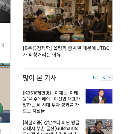
전히
[B주류경제학] 올림픽 중계권 때문에 JTBC
가 휘청거리는 이유
많이 본 기사
1
/ 2
[KBS경제한방] "이제는 '이태
원'을 주목해야" 이선엽 대표가
말하는 AI 시대 투자 성과를 가
르는 지점들
[희철리즘] 강남보다 비싼 방글
라데시 부촌 굴샨(Gulshan)의
법