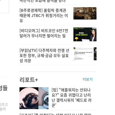
극단적인 모습에 충격을 받다
드
[B주류경제학] 올림픽 중계권
때문에 JTBC가 휘청거리는 이
유
[비디오머그] 비트코인 6만7천
달러가 무너지면 벌어지는 일
[부읽남TV] 다주택자와 전쟁 선
포한 정부, 규제·공급 모두 실효
성 의문
리포트+
더보기
멍들
[밈] "애플워치는 안되나
요?" 요즘 귀엽다고 난리
난 갤럭시워치 '페드로 라
이라고
쿤'
 들어