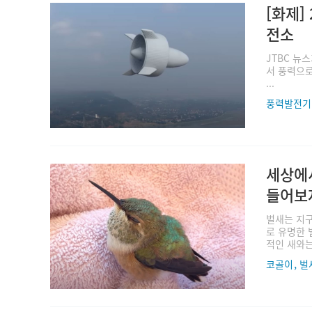
[화제]
전소
JTBC 뉴
서 풍력으로
...
풍력발전기
세상에
들어보
벌새는 지구
로 유명한 
적인 새와는 
,
코골이
벌