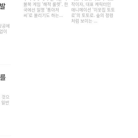
력발
불복 게임 '해적 룰렛'. 한
작이자, 대표 캐릭터인
국에선 일명 '통아저
애니메이션 '이웃집 토토
씨'로 불리기도 하는...
로'의 토토로. 숲의 정령
처럼 보이는 ...
 상공에
트업이
리를
 것으
 일반