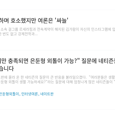
개하며 호소했지만 여론은 '싸늘'
브 소속 걸그룹 르세라핌과 전속계약이 해지된 김가람이 자신의 인스타그램에 
 번도 없고 강제전학과...
비만 충족되면 은둔형 외톨이 가능?" 질문에 네티
습니다
판에 올라 온 한 네티즌의 질문이 큰 반응을 불러일으켰다. "여러분들은 생
둔형 외톨이 생활 가능하세요?"라는 질문에 대해 엄청나게 많은 네티즌들이 
,
,
은둔형외톨이
인터넷여론
네이트판