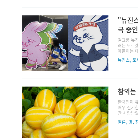
"뉴진스
극 중인 
걸그룹 뉴진
래는 모르겠
아들이는 대
,
뉴진스
토
참외는
한국인이 유
매우 신기한
간 사랑받았
,
,
멜론
맛