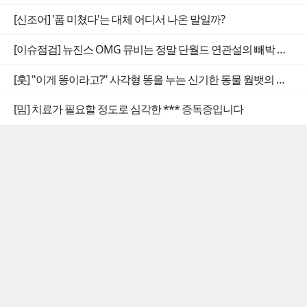
[신조어] '폼 미쳤다'는 대체 어디서 나온 말일까?
[이슈점검] 뉴진스 OMG 뮤비는 정말 단월드 연관설의 빼박 증거일까
[훗] "이게 똥이라고?" 사각형 똥을 누는 신기한 동물 웜뱃의 비밀
[밈] 치료가 필요할 정도로 심각한 *** 증독증입니다