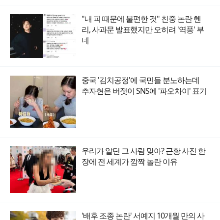
"내 피 때문에 불편한 것" 친중 논란 헨
리, 사과문 발표했지만 오히려 '역풍' 부
네
중국 '김치공정'에 국민들 분노하는데
추자현은 버젓이 SNS에 '파오차이' 표기
우리가 알던 그 사람 맞아? 근황 사진 한
장에 전 세계가 깜짝 놀란 이유
'배후 조종 논란' 서예지 10개월 만의 사