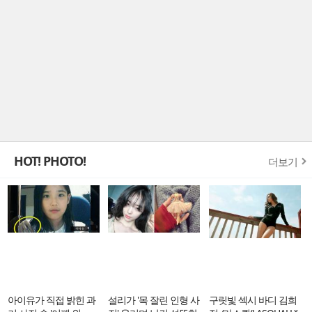
HOT! PHOTO!
더보기
아이유가 직접 밝힌 과
설리가 '목 잘린 인형 사
구릿빛 섹시 바디 김희