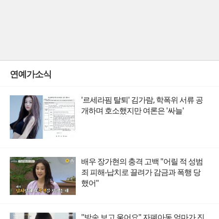
연예가소식
'르세라핌 탈퇴' 김가람, 학폭위 서류 공
개하며 호소했지만 여론은 '싸늘'
배우 장가현의 충격 고백 "어릴 적 성범
죄 피해-납치로 끌려가 감금과 폭행 당
했어"
"방송 보고 울어요" 자폐아동 엄마가 진