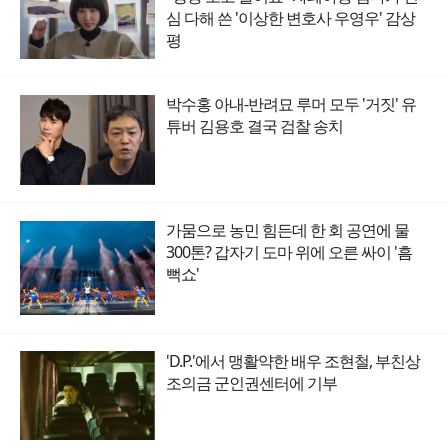
심 다해 쓴 '이상한 변호사 우영우' 감상
평
박수홍 아내-반려묘 루머 모두 '거짓' 유
튜버 김용호 결국 검찰 송치
가뭄으로 농민 힘든데 한 회 공연에 물
300톤? 갑자기 도마 위에 오른 싸이 '흠
뻑쇼'
'D.P.'에서 맹활약한 배우 조현철, 부친상
조의금 군인권센터에 기부