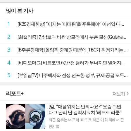
많이 본 기사
1
[KBS경제한방] "이제는 '이태원'을 주목해야" 이선엽 대표가 말하는 AI 시대 투자 성과를 가르는 지점들
2
[희철리즘] 강남보다 비싼 방글라데시 부촌 굴샨(Gulshan)의 극단적인 모습에 충격을 받다
3
[B주류경제학] 올림픽 중계권 때문에 JTBC가 휘청거리는 이유
4
[비디오머그] 비트코인 6만7천 달러가 무너지면 벌어지는 일
5
[부읽남TV] 다주택자와 전쟁 선포한 정부, 규제·공급 모두 실효성 의문
리포트+
더보기
[밈] "애플워치는 안되나요?" 요즘 귀엽
다고 난리 난 갤럭시워치 '페드로 라쿤'
최근 춤추는 너구리 '페드로 라쿤'이 해외에서 큰
인기를