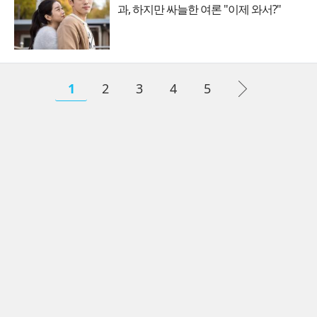
과, 하지만 싸늘한 여론 "이제 와서?"
1
2
3
4
5