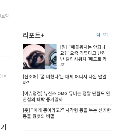
센트럴
리포트+
더보기
[밈] "애플워치는 안되나
요?" 요즘 귀엽다고 난리
난 갤럭시워치 '페드로 라
쿤'
 이후
[신조어] '폼 미쳤다'는 대체 어디서 나온 말일
까?
[이슈점검] 뉴진스 OMG 뮤비는 정말 단월드 연
관설의 빼박 증거일까
[훗] "이게 똥이라고?" 사각형 똥을 누는 신기한
동물 웜뱃의 비밀
 기