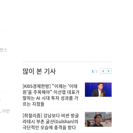
트랜스
많이 본 기사
1
/ 2
[KBS경제한방] "이제는 '이태
원'을 주목해야" 이선엽 대표가
말하는 AI 시대 투자 성과를 가
"
르는 지점들
, 이번
[희철리즘] 강남보다 비싼 방글
라데시 부촌 굴샨(Gulshan)의
극단적인 모습에 충격을 받다