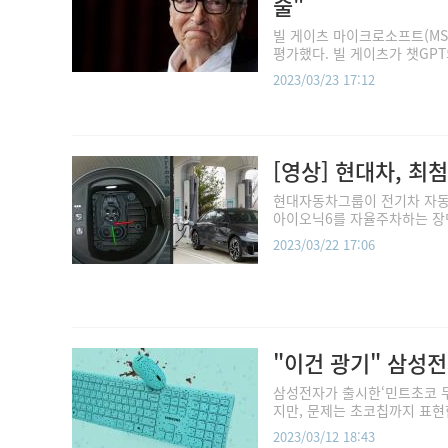
술"
빌 게이츠 마이크로소프트(MS
평가했다. 빌 게이츠가 챗GPT
2023/03/23 17:12
[영상] 현대차, 최
현대자동차그룹이 전기차 자동 
아이오닉6를 자율주차하는 장면에
2023/03/22 17:06
"이건 광기" 삼성
삼성전자가 출시한‘민트초코 무
지만, 문제는 초코칩까지 표현한
2023/03/12 18:43