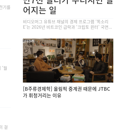
 전기를
어지는 일
비디오머그 유튜브 채널의 경제 프로그램 ‘똑소리
E’는 2026년 비트코인 급락과 ‘크립토 윈터’ 국면...
 '월
[B주류경제학] 올림픽 중계권 때문에 JTBC
가 휘청거리는 이유
이 걸