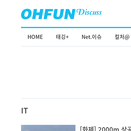
HOME
태깅+
Net.이슈
컬처@
IT
[화제] 2000m 