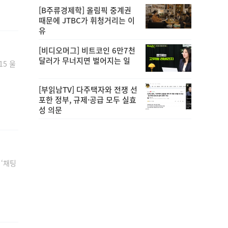
[B주류경제학] 올림픽 중계권
때문에 JTBC가 휘청거리는 이
유
[비디오머그] 비트코인 6만7천
달러가 무너지면 벌어지는 일
5 울
[부읽남TV] 다주택자와 전쟁 선
포한 정부, 규제·공급 모두 실효
성 의문
 ‘채팅