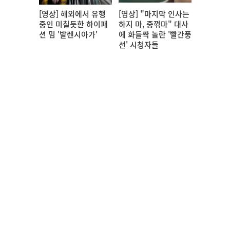
[영상] 해외에서 유행
[영상] "마지막 인사는
중인 미칠듯한 하이패
하지 마, 중꺾마" 대사
션 밈 '발렌시아가'
에 화들짝 놀란 '빨간풍
선' 시청자들