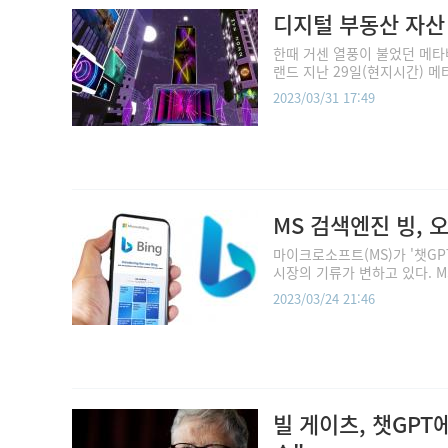
디지털 부동산 자산 
한때 거센 열풍이 불었던 메타
랜드 지난 29일(현지시간) 메
2023/03/31 17:49
MS 검색엔진 빙, 
마이크로소프트(MS)가 '챗GP
시장의 기류가 변하고 있다. M
2023/03/24 21:46
빌 게이츠, 챗GPT