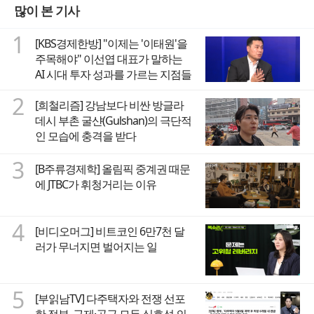
많이 본 기사
1
[KBS경제한방] "이제는 '이태원'을
주목해야" 이선엽 대표가 말하는
AI 시대 투자 성과를 가르는 지점들
2
[희철리즘] 강남보다 비싼 방글라
데시 부촌 굴샨(Gulshan)의 극단적
인 모습에 충격을 받다
3
[B주류경제학] 올림픽 중계권 때문
에 JTBC가 휘청거리는 이유
4
[비디오머그] 비트코인 6만7천 달
러가 무너지면 벌어지는 일
5
[부읽남TV] 다주택자와 전쟁 선포
한 정부, 규제·공급 모두 실효성 의