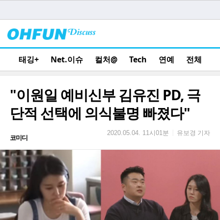
태깅+
Net.이슈
컬처@
Tech
연예
전체
"이원일 예비신부 김유진 PD, 극
단적 선택에 의식불명 빠졌다"
유보경 기자
|
2020.05.04. 11시01분
코미디