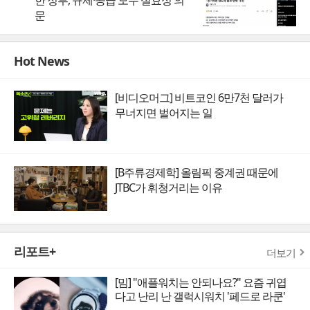
문
Hot News
[비디오머그] 비트코인 6만7천 달러가
무너지면 벌어지는 일
[B주류경제학] 올림픽 중계권 때문에
JTBC가 휘청거리는 이유
리포트+
더보기
[밈] "애플워치는 안되나요?" 요즘 귀엽
다고 난리 난 갤럭시워치 '페드로 라쿤'