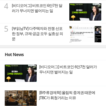
4
[비디오머그] 비트코인 6만7천 달
러가 무너지면 벌어지는 일
5
[부읽남TV] 다주택자와 전쟁 선포
한 정부, 규제·공급 모두 실효성 의
문
Hot News
[비디오머그] 비트코인 6만7천 달러가
무너지면 벌어지는 일
[B주류경제학] 올림픽 중계권 때문에
JTBC가 휘청거리는 이유