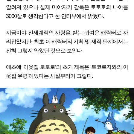
알려져 있으나 실제 미야자키 감독은 토토로의 나이를
3000살로 생각한다고 한 인터뷰에서 밝혔다.
지금이야 전세계적인 사랑을 받는 귀여운 캐릭터로 자
리잡았지만, 최초 이 캐릭터의 기획 및 제작 단계에서는
전혀 그렇지 안았던 것으로 보인다.
애초에 '이웃집 토토로'의 초기 제목은 '토코로자와의 이
웃집 유령'이었다는 사실부터가 그렇다.