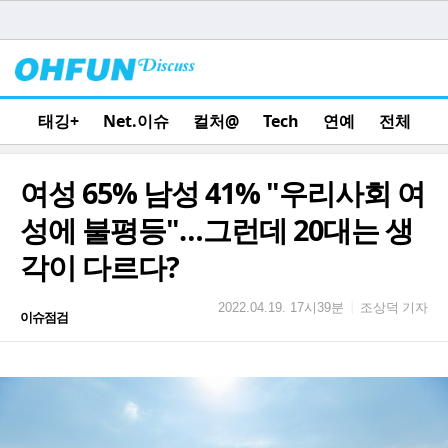
태깅+
Net.이슈
컬처@
Tech
연예
전체
여성 65% 남성 41% "우리사회 여
성에 불평등"…그런데 20대는 생
각이 다르다?
조상덕 기자
|
2022.04.19. 17시39분
이슈점검