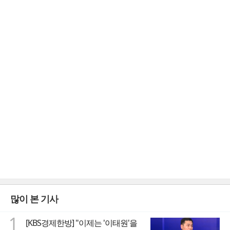
많이 본 기사
1
[KBS경제한방] "이제는 '이태원'을