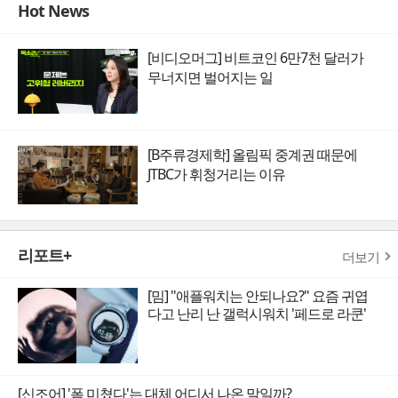
Hot News
[비디오머그] 비트코인 6만7천 달러가
무너지면 벌어지는 일
[B주류경제학] 올림픽 중계권 때문에
JTBC가 휘청거리는 이유
리포트+
더보기
[밈] "애플워치는 안되나요?" 요즘 귀엽
다고 난리 난 갤럭시워치 '페드로 라쿤'
[신조어] '폼 미쳤다'는 대체 어디서 나온 말일까?