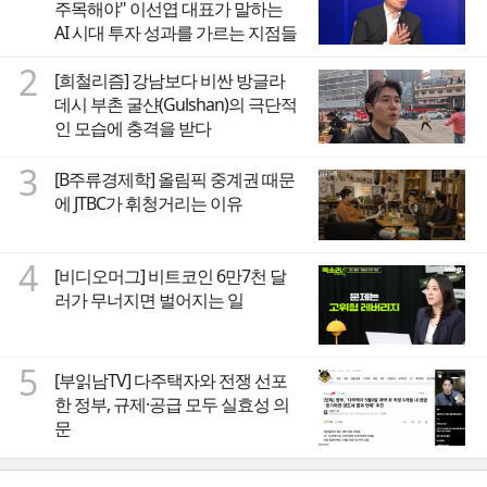
주목해야" 이선엽 대표가 말하는
AI 시대 투자 성과를 가르는 지점들
2
[희철리즘] 강남보다 비싼 방글라
데시 부촌 굴샨(Gulshan)의 극단적
인 모습에 충격을 받다
3
[B주류경제학] 올림픽 중계권 때문
에 JTBC가 휘청거리는 이유
4
[비디오머그] 비트코인 6만7천 달
러가 무너지면 벌어지는 일
5
[부읽남TV] 다주택자와 전쟁 선포
한 정부, 규제·공급 모두 실효성 의
문