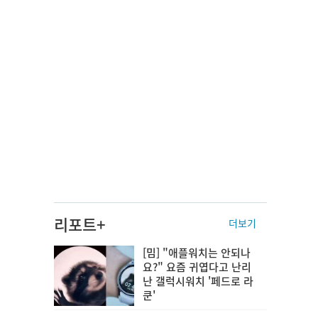
리포트+
더보기
[밈] "애플워치는 안되나
요?" 요즘 귀엽다고 난리
난 갤럭시워치 '페드로 라
쿤'