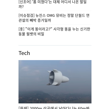
[신조어] '폼 미쳤다'는 대체 어디서 나온 말일
까?
[이슈점검] 뉴진스 OMG 뮤비는 정말 단월드 연
관설의 빼박 증거일까
[훗] "이게 똥이라고?" 사각형 똥을 누는 신기한
동물 웜뱃의 비밀
Tech
[화제] 2000m 상공에서 날아다니는 60m짜