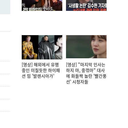
[영상] 해외에서 유행
[영상] "마지막 인사는
중인 미칠듯한 하이패
하지 마, 중꺾마" 대사
션 밈 '발렌시아가'
에 화들짝 놀란 '빨간풍
선' 시청자들