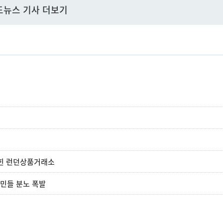
드뉴스 기사 더보기
집힌 런던상품거래소
국민들 분노 폭발