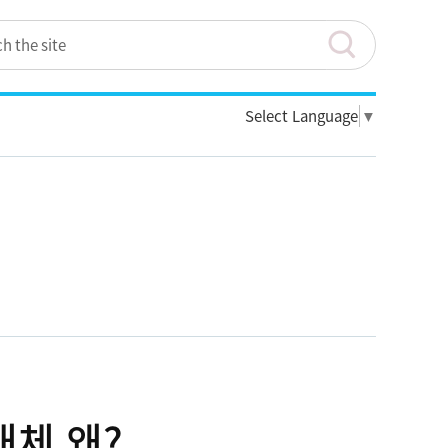
Select Language
▼
대체 왜?