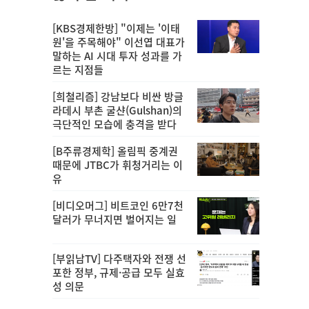
[KBS경제한방] "이제는 '이태
원'을 주목해야" 이선엽 대표가
말하는 AI 시대 투자 성과를 가
르는 지점들
[희철리즘] 강남보다 비싼 방글
라데시 부촌 굴샨(Gulshan)의
극단적인 모습에 충격을 받다
[B주류경제학] 올림픽 중계권
때문에 JTBC가 휘청거리는 이
유
[비디오머그] 비트코인 6만7천
달러가 무너지면 벌어지는 일
[부읽남TV] 다주택자와 전쟁 선
포한 정부, 규제·공급 모두 실효
성 의문