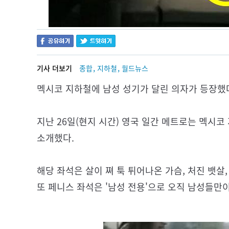
,
,
기사 더보기
종합
지하철
월드뉴스
멕시코 지하철에 남성 성기가 달린 의자가 등장했
지난 26일(현지 시간) 영국 일간 메트로는 멕시코 
소개했다.
해당 좌석은 살이 쪄 툭 튀어나온 가슴, 처진 뱃살
또 페니스 좌석은 '남성 전용'으로 오직 남성들만이