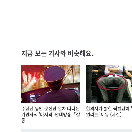
지금 보는 기사와 비슷해요.
수십년 동안 운전한 열차 떠나는
한의사가 밝힌 쩍벌남이 
기관사의 '마지막' 안내방송, "감
벌리는' 이유 (사진)
동"