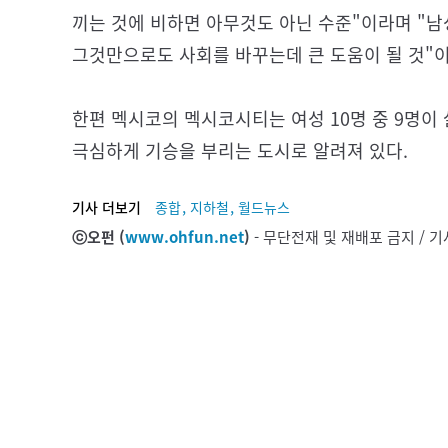
끼는 것에 비하면 아무것도 아닌 수준"이라며 "
그것만으로도 사회를 바꾸는데 큰 도움이 될 것"
한편 멕시코의 멕시코시티는 여성 10명 중 9명이
극심하게 기승을 부리는 도시로 알려져 있다.
,
,
기사 더보기
종합
지하철
월드뉴스
ⓒ오펀 (
www.ohfun.net
)
- 무단전재 및 재배포 금지 /