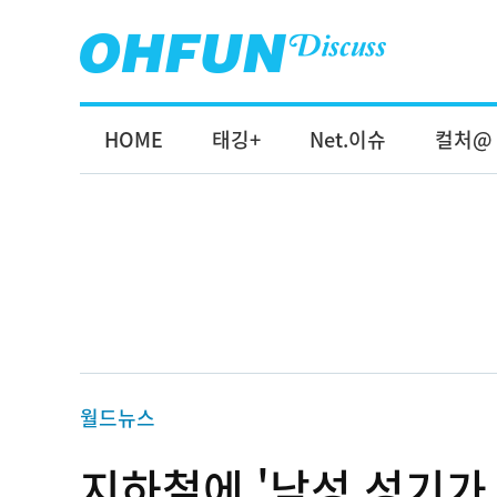
HOME
태깅+
Net.이슈
컬처@
월드뉴스
지하철에 '남성 성기가 