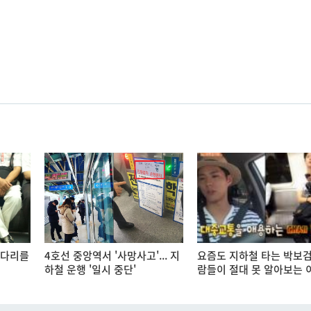
'다리를
4호선 중앙역서 '사망사고'... 지
요즘도 지하철 타는 박보검
하철 운행 '일시 중단'
람들이 절대 못 알아보는 