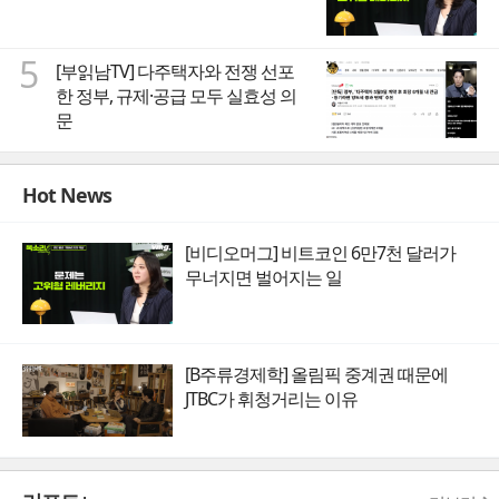
5
[부읽남TV] 다주택자와 전쟁 선포
한 정부, 규제·공급 모두 실효성 의
문
Hot News
[비디오머그] 비트코인 6만7천 달러가
무너지면 벌어지는 일
[B주류경제학] 올림픽 중계권 때문에
JTBC가 휘청거리는 이유