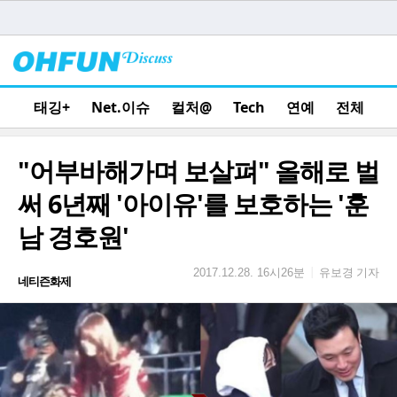
태깅+
Net.이슈
컬처@
Tech
연예
전체
"어부바해가며 보살펴" 올해로 벌
써 6년째 '아이유'를 보호하는 '훈
남 경호원'
유보경 기자
|
2017.12.28. 16시26분
네티즌화제