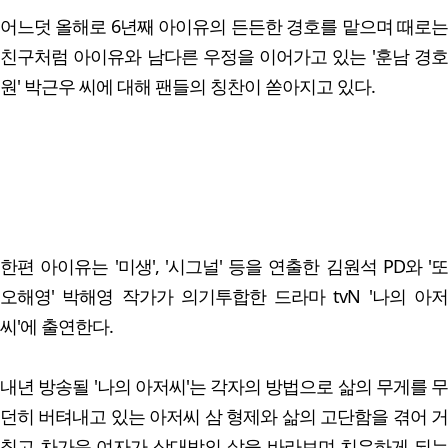
어느덧 올해로 6년째 아이유의 든든한 경호를 맡으며 때로는
친구처럼 아이유와 남다른 우정을 이어가고 있는 '훈남 경호
원' 박근우 씨에 대해 팬들의 칭찬이 쏟아지고 있다.
한편 아이유는 '미생', '시그널' 등을 연출한 김원석 PD와 '또
오해영' 박해영 작가가 의기투합한 드라마 tvN '나의 아저
씨'에 출연한다.
내년 방송될 '나의 아저씨'는 각자의 방법으로 삶의 무게를 무
던히 버텨내고 있는 아저씨 삼 형제와 삶의 고단함을 겪어 거
칠고 차가운 여자가 상대방의 삶을 바라보며 치유하게 되는