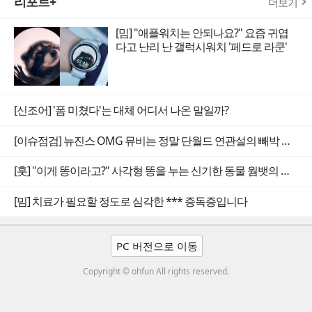
리포트+
더보기
[밈] "애플워치는 안되나요?" 요즘 귀엽
다고 난리 난 갤럭시워치 '페드로 라쿤'
[신조어] '폼 미쳤다'는 대체 어디서 나온 말일까?
[이슈점검] 뉴진스 OMG 뮤비는 정말 단월드 연관설의 빼박 증거일까
[훗] "이게 똥이라고?" 사각형 똥을 누는 신기한 동물 웜뱃의 비밀
[밈] 치료가 필요할 정도로 심각한 *** 증독증입니다
PC 버전으로 이동
Copyright © ohfun All rights reserved.