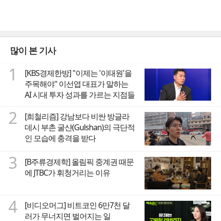
많이 본 기사
1
[KBS경제한방] "이제는 '이태원'을
주목해야" 이선엽 대표가 말하는
AI 시대 투자 성과를 가르는 지점들
2
[희철리즘] 강남보다 비싼 방글라
데시 부촌 굴샨(Gulshan)의 극단적
인 모습에 충격을 받다
3
[B주류경제학] 올림픽 중계권 때문
에 JTBC가 휘청거리는 이유
4
[비디오머그] 비트코인 6만7천 달
러가 무너지면 벌어지는 일