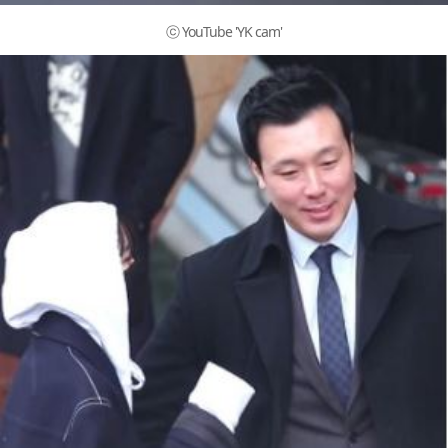
ⓒ YouTube 'YK cam'