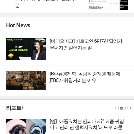
문
Hot News
[비디오머그] 비트코인 6만7천 달러가
무너지면 벌어지는 일
[B주류경제학] 올림픽 중계권 때문에
JTBC가 휘청거리는 이유
리포트+
더보기
[밈] "애플워치는 안되나요?" 요즘 귀엽
다고 난리 난 갤럭시워치 '페드로 라쿤'