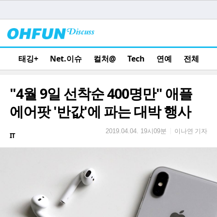
태깅+
Net.이슈
컬처@
Tech
연예
전체
"4월 9일 선착순 400명만" 애플
에어팟 '반값'에 파는 대박 행사
이나연 기자
|
2019.04.04. 19시09분
IT