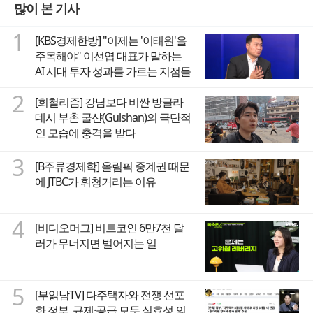
많이 본 기사
1
[KBS경제한방] "이제는 '이태원'을
주목해야" 이선엽 대표가 말하는
AI 시대 투자 성과를 가르는 지점들
2
[희철리즘] 강남보다 비싼 방글라
데시 부촌 굴샨(Gulshan)의 극단적
인 모습에 충격을 받다
3
[B주류경제학] 올림픽 중계권 때문
에 JTBC가 휘청거리는 이유
4
[비디오머그] 비트코인 6만7천 달
러가 무너지면 벌어지는 일
5
[부읽남TV] 다주택자와 전쟁 선포
한 정부, 규제·공급 모두 실효성 의