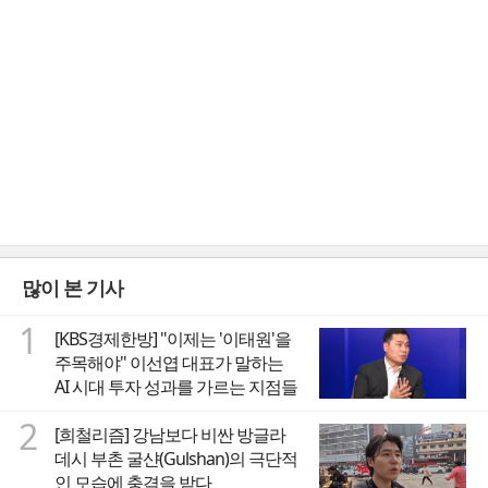
많이 본 기사
1
[KBS경제한방] "이제는 '이태원'을
주목해야" 이선엽 대표가 말하는
AI 시대 투자 성과를 가르는 지점들
2
[희철리즘] 강남보다 비싼 방글라
데시 부촌 굴샨(Gulshan)의 극단적
인 모습에 충격을 받다