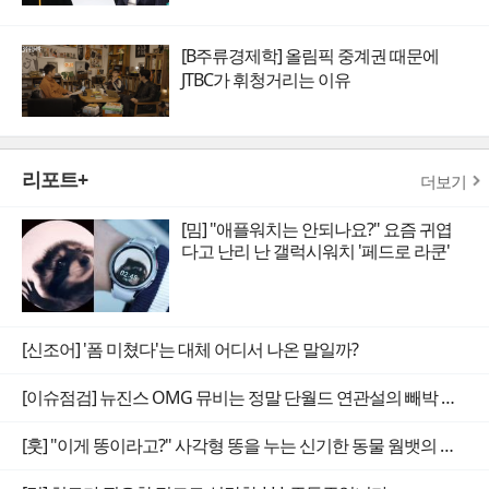
[B주류경제학] 올림픽 중계권 때문에
JTBC가 휘청거리는 이유
리포트+
더보기
[밈] "애플워치는 안되나요?" 요즘 귀엽
다고 난리 난 갤럭시워치 '페드로 라쿤'
[신조어] '폼 미쳤다'는 대체 어디서 나온 말일까?
[이슈점검] 뉴진스 OMG 뮤비는 정말 단월드 연관설의 빼박 증거일까
[훗] "이게 똥이라고?" 사각형 똥을 누는 신기한 동물 웜뱃의 비밀