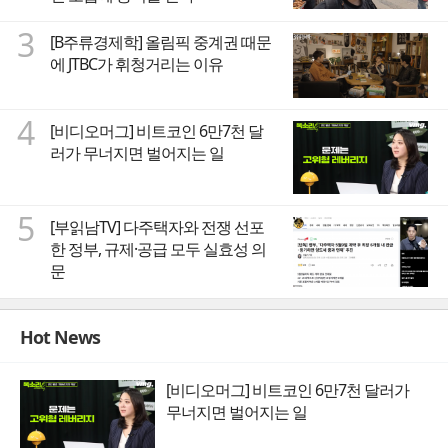
3
[B주류경제학] 올림픽 중계권 때문
에 JTBC가 휘청거리는 이유
4
[비디오머그] 비트코인 6만7천 달
러가 무너지면 벌어지는 일
5
[부읽남TV] 다주택자와 전쟁 선포
한 정부, 규제·공급 모두 실효성 의
문
Hot News
[비디오머그] 비트코인 6만7천 달러가
무너지면 벌어지는 일