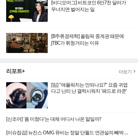
[비디오머그] 비트코인 6만7천 달러가
무너지면 벌어지는 일
[B주류경제학] 올림픽 중계권 때문에
JTBC가 휘청거리는 이유
리포트+
더보기
[밈] "애플워치는 안되나요?" 요즘 귀엽
다고 난리 난 갤럭시워치 '페드로 라쿤'
[신조어] '폼 미쳤다'는 대체 어디서 나온 말일까?
[이슈점검] 뉴진스 OMG 뮤비는 정말 단월드 연관설의 빼박 증거일까