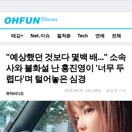
태깅+
Net.이슈
컬처@
Tech
연예
전체
"예상했던 것보다 몇백 배..." 소속
사와 불화설 난 홍진영이 '너무 두
렵다'며 털어놓은 심경
유보경 기자
|
2019.08.26. 19시28분
뮤직비디오