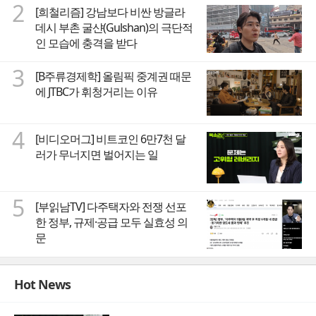
2
[희철리즘] 강남보다 비싼 방글라
데시 부촌 굴샨(Gulshan)의 극단적
인 모습에 충격을 받다
3
[B주류경제학] 올림픽 중계권 때문
에 JTBC가 휘청거리는 이유
4
[비디오머그] 비트코인 6만7천 달
러가 무너지면 벌어지는 일
5
[부읽남TV] 다주택자와 전쟁 선포
한 정부, 규제·공급 모두 실효성 의
문
Hot News