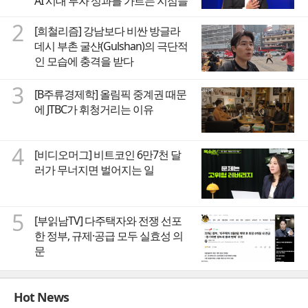
AI 시대 투자 성과를 가르는 지점들
2
[희철리즘] 강남보다 비싼 방글라
데시 부촌 굴샨(Gulshan)의 극단적
인 모습에 충격을 받다
3
[B주류경제학] 올림픽 중계권 때문
에 JTBC가 휘청거리는 이유
4
[비디오머그] 비트코인 6만7천 달
러가 무너지면 벌어지는 일
5
[부읽남TV] 다주택자와 전쟁 선포
한 정부, 규제·공급 모두 실효성 의
문
Hot News