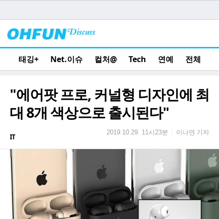
태깅+
Net.이슈
컬처@
Tech
연예
전체
"에어팟 프로, 커널형 디자인에 최
대 8개 색상으로 출시된다"
이나연 기자
|
2019.10.29. 11시23분
IT