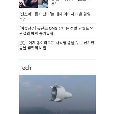
쿤'
[신조어] '폼 미쳤다'는 대체 어디서 나온 말일
까?
[이슈점검] 뉴진스 OMG 뮤비는 정말 단월드 연
관설의 빼박 증거일까
[훗] "이게 똥이라고?" 사각형 똥을 누는 신기한
동물 웜뱃의 비밀
Tech