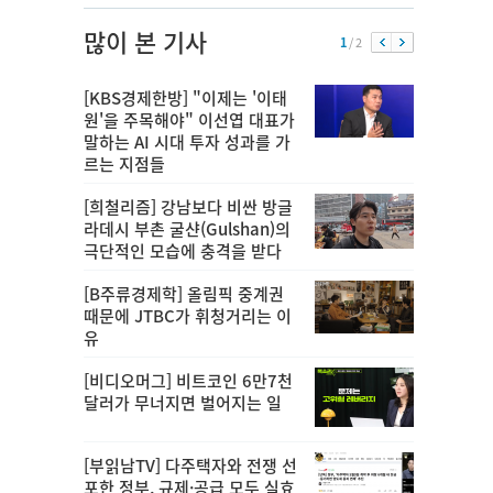
많이 본 기사
1
/ 2
[KBS경제한방] "이제는 '이태
원'을 주목해야" 이선엽 대표가
말하는 AI 시대 투자 성과를 가
르는 지점들
[희철리즘] 강남보다 비싼 방글
라데시 부촌 굴샨(Gulshan)의
극단적인 모습에 충격을 받다
[B주류경제학] 올림픽 중계권
때문에 JTBC가 휘청거리는 이
유
[비디오머그] 비트코인 6만7천
달러가 무너지면 벌어지는 일
[부읽남TV] 다주택자와 전쟁 선
포한 정부, 규제·공급 모두 실효