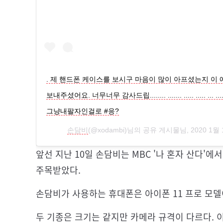
. 제 핸드폰 케이스를 보시구 마음이 많이 아프셨는지 이 
보내주셨어요. 너무너무 감사드립........ ....... ..... ..... ... ......
그냥내팔자인걸로 #응?
손담비
(@xodambi)님의 공유 게시물님,
2020 1월 
앞선 지난 10일 손담비는 MBC '나 혼자 산다'
주목받았다.
손담비가 사용하는 휴대폰은 아이폰 11 프로 모
두 기종은 크기는 같지만 카메라 규격이 다르다. 