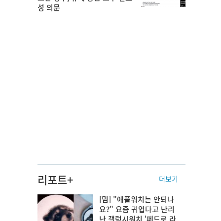
성 의문
리포트+
더보기
[밈] "애플워치는 안되나
요?" 요즘 귀엽다고 난리
난 갤럭시워치 '페드로 라