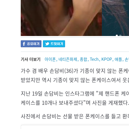
,
,
,
,
,
,
기사 더보기
아이폰
네티즌화제
종합
Tech
KPOP
애플
손
가수 겸 배우 손담비(36)가 기종이 맞지 않는 
받았지만 역시 기종이 맞지 않는 폰케이스여서 웃
지난 19일 손담비는 인스타그램에 "제 핸드폰 케
케이스를 10개나 보내주셨다"며 사진을 게재했다
사진에서 손담비는 선물 받은 폰케이스를 들고 환