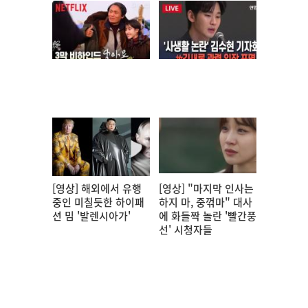
[영상] 해외에서 유행
[영상] "마지막 인사는
중인 미칠듯한 하이패
하지 마, 중꺾마" 대사
션 밈 '발렌시아가'
에 화들짝 놀란 '빨간풍
선' 시청자들