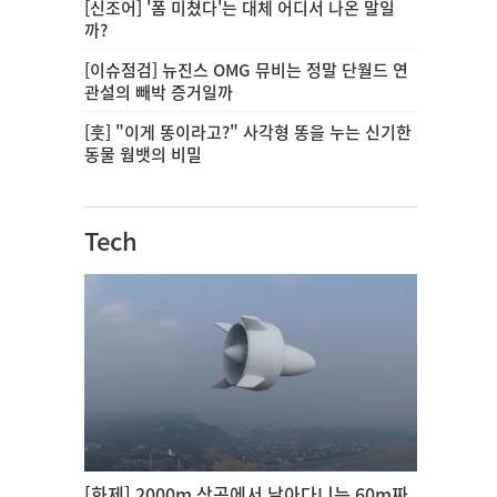
[신조어] '폼 미쳤다'는 대체 어디서 나온 말일
까?
[이슈점검] 뉴진스 OMG 뮤비는 정말 단월드 연
관설의 빼박 증거일까
[훗] "이게 똥이라고?" 사각형 똥을 누는 신기한
동물 웜뱃의 비밀
Tech
[화제] 2000m 상공에서 날아다니는 60m짜