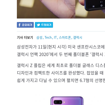
,
,
,
,
기사 더보기
삼성
Tech
IT
스마트폰
갤럭시
삼성전자가 11일(현지 시각) 미국 샌프란시스코에
갤럭시 언팩 2020’에서 두 번째 폴더블폰 ‘갤럭시 
갤럭시 Z 플립은 세계 최초로 폴더블 글래스 디
디자인과 컴팩트한 사이즈를 완성했다. 접었을 때
쉽게 가지고 다닐 수 있으며 펼치면 6.7형의 선명