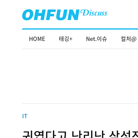
HOME
태깅+
Net.이슈
컬처@
IT
귀엽다고 난리난 삼성전자