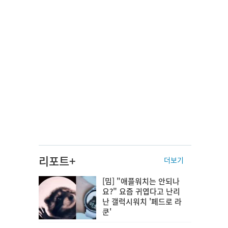
리포트+
더보기
[밈] "애플워치는 안되나
요?" 요즘 귀엽다고 난리
난 갤럭시워치 '페드로 라
쿤'