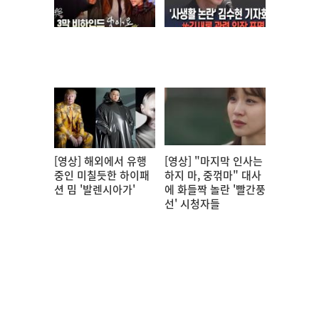
[영상] 해외에서 유행
[영상] "마지막 인사는
중인 미칠듯한 하이패
하지 마, 중꺾마" 대사
션 밈 '발렌시아가'
에 화들짝 놀란 '빨간풍
선' 시청자들