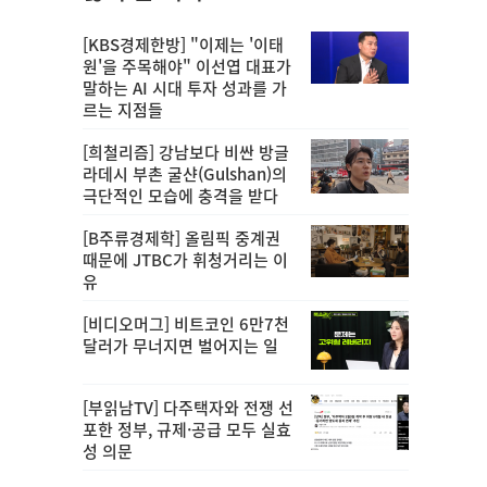
[KBS경제한방] "이제는 '이태
원'을 주목해야" 이선엽 대표가
말하는 AI 시대 투자 성과를 가
르는 지점들
[희철리즘] 강남보다 비싼 방글
라데시 부촌 굴샨(Gulshan)의
극단적인 모습에 충격을 받다
[B주류경제학] 올림픽 중계권
때문에 JTBC가 휘청거리는 이
유
[비디오머그] 비트코인 6만7천
달러가 무너지면 벌어지는 일
[부읽남TV] 다주택자와 전쟁 선
포한 정부, 규제·공급 모두 실효
성 의문