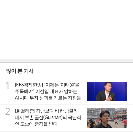
많이 본 기사
1
[KBS경제한방] "이제는 '이태원'을
주목해야" 이선엽 대표가 말하는
AI 시대 투자 성과를 가르는 지점들
2
[희철리즘] 강남보다 비싼 방글라
데시 부촌 굴샨(Gulshan)의 극단적
인 모습에 충격을 받다