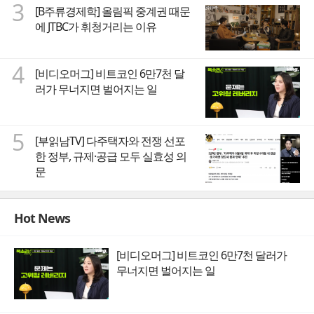
3
[B주류경제학] 올림픽 중계권 때문
에 JTBC가 휘청거리는 이유
4
[비디오머그] 비트코인 6만7천 달
러가 무너지면 벌어지는 일
5
[부읽남TV] 다주택자와 전쟁 선포
한 정부, 규제·공급 모두 실효성 의
문
Hot News
[비디오머그] 비트코인 6만7천 달러가
무너지면 벌어지는 일