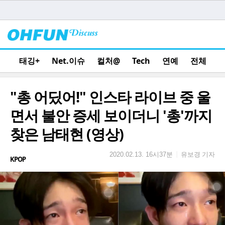
태깅+
Net.이슈
컬처@
Tech
연예
전체
"총 어딨어!" 인스타 라이브 중 울
면서 불안 증세 보이더니 '총'까지
찾은 남태현 (영상)
유보경 기자
|
2020.02.13. 16시37분
KPOP