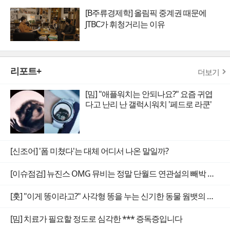
[B주류경제학] 올림픽 중계권 때문에
JTBC가 휘청거리는 이유
리포트+
더보기
[밈] "애플워치는 안되나요?" 요즘 귀엽
다고 난리 난 갤럭시워치 '페드로 라쿤'
[신조어] '폼 미쳤다'는 대체 어디서 나온 말일까?
[이슈점검] 뉴진스 OMG 뮤비는 정말 단월드 연관설의 빼박 증거일까
[훗] "이게 똥이라고?" 사각형 똥을 누는 신기한 동물 웜뱃의 비밀
[밈] 치료가 필요할 정도로 심각한 *** 증독증입니다