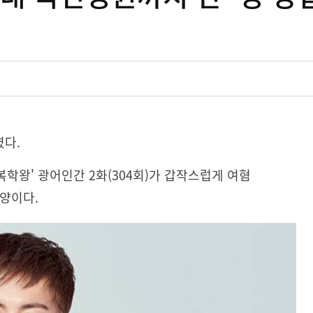
렸다.
복학왕' 광어인간 2화(304회)가 갑작스럽게 여혐
양이다.