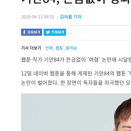
2020-08-13 09:02
김아름 기자
|
,
,
기사 더보기
만화
웹툰
컬처@
웹툰 작가 기안84가 뜬금없이 '여혐' 논란에 시달
12일 네이버 웹툰을 통해 게재된 기안84의 웹툰 '
논란이 벌어졌다. 한 장면이 독자들을 자극했던 모