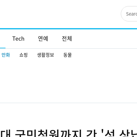
Tech
연예
전체
만화
쇼핑
생활정보
동물
대 국민청원까지 간 '성 상납