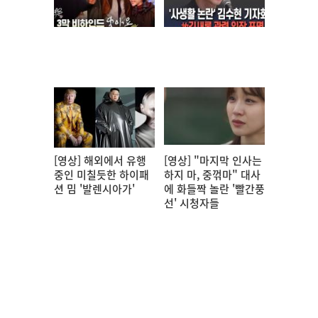
[영상] 해외에서 유행
[영상] "마지막 인사는
중인 미칠듯한 하이패
하지 마, 중꺾마" 대사
션 밈 '발렌시아가'
에 화들짝 놀란 '빨간풍
선' 시청자들