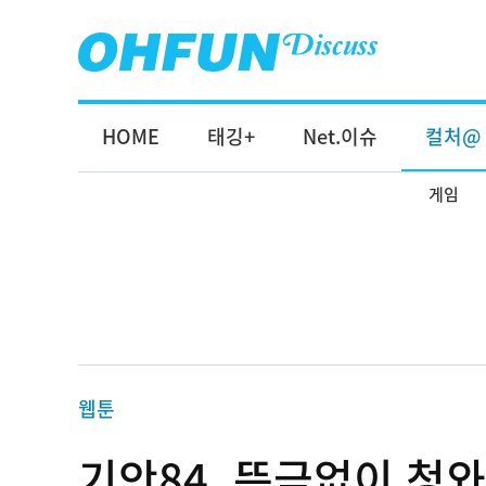
HOME
태깅+
Net.이슈
컬처@
게임
웹툰
기안84, 뜬금없이 청와