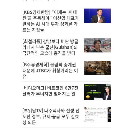
[KBS경제한방] "이제는 '이태
원'을 주목해야" 이선엽 대표가
말하는 AI 시대 투자 성과를 가
르는 지점들
[희철리즘] 강남보다 비싼 방글
라데시 부촌 굴샨(Gulshan)의
극단적인 모습에 충격을 받다
[B주류경제학] 올림픽 중계권
때문에 JTBC가 휘청거리는 이
유
[비디오머그] 비트코인 6만7천
달러가 무너지면 벌어지는 일
[부읽남TV] 다주택자와 전쟁 선
포한 정부, 규제·공급 모두 실효
성 의문