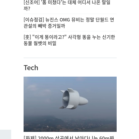
[신조어] '폼 미쳤다'는 대체 어디서 나온 말일
까?
[이슈점검] 뉴진스 OMG 뮤비는 정말 단월드 연
관설의 빼박 증거일까
[훗] "이게 똥이라고?" 사각형 똥을 누는 신기한
동물 웜뱃의 비밀
Tech
[화제] 2000m 상공에서 날아다니는 60m짜