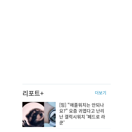
리포트+
더보기
[밈] "애플워치는 안되나
요?" 요즘 귀엽다고 난리
난 갤럭시워치 '페드로 라
쿤'