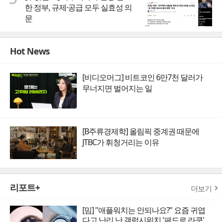
한 정부, 규제·공급 모두 실효성 의
문
Hot News
[비디오머그] 비트코인 6만7천 달러가
무너지면 벌어지는 일
[B주류경제학] 올림픽 중계권 때문에
JTBC가 휘청거리는 이유
리포트+
더보기
[밈] "애플워치는 안되나요?" 요즘 귀엽
다고 난리 난 갤럭시워치 '페드로 라쿤'