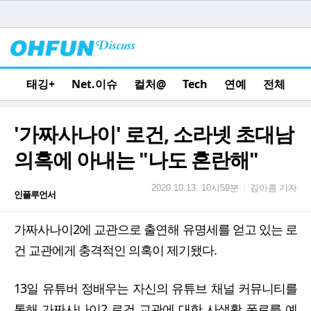
태깅+
Net.이슈
컬처@
Tech
연예
전체
'가짜사나이' 로건, 소라넷 초대남
의혹에 아내는 "나도 혼란해"
김아름 기자
|
2020.10.13. 10시59분
인플루언서
가짜사나이2에 교관으로 출연해 유명세를 얻고 있는 로
건 교관에게 충격적인 의혹이 제기됐다.
13일 유튜버 정배우는 자신의 유튜브 채널 커뮤니티를
통해 가짜사나이2 로건 교관에 대한 사생활 폭로를 예