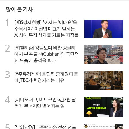
많이 본 기사
1
[KBS경제한방] "이제는 '이태원'을
주목해야" 이선엽 대표가 말하는
AI 시대 투자 성과를 가르는 지점들
2
[희철리즘] 강남보다 비싼 방글라
데시 부촌 굴샨(Gulshan)의 극단적
인 모습에 충격을 받다
3
[B주류경제학] 올림픽 중계권 때문
에 JTBC가 휘청거리는 이유
4
[비디오머그] 비트코인 6만7천 달
러가 무너지면 벌어지는 일
5
[부읽남TV] 다주택자와 전쟁 선포