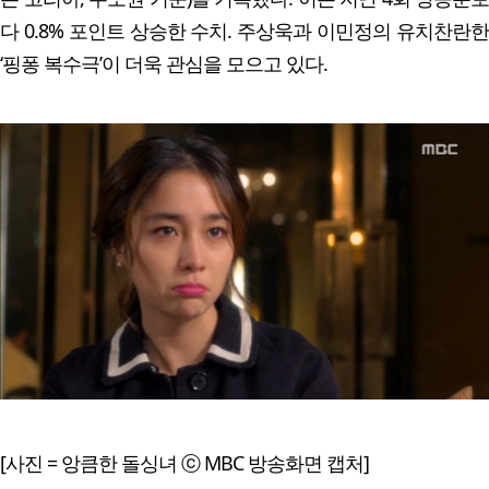
다 0.8% 포인트 상승한 수치. 주상욱과 이민정의 유치찬란한
‘핑퐁 복수극’이 더욱 관심을 모으고 있다.
[사진 = 앙큼한 돌싱녀 ⓒ MBC 방송화면 캡처]