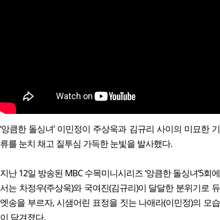
‘앙큼한 돌싱녀’ 이민정이 주상욱과 김규리 사이의 미묘한 기
류를 눈치 채고 질투심 가득한 눈빛을 발사했다.
지난 12일 방송된 MBC 수목미니시리즈 ‘앙큼한 돌싱녀’5회에
서는 차정우(주상욱)와 국여진(김규리)이 달달한 분위기로 듀
엣송을 부르자, 시샘어린 표정을 짓는 나애라(이민정)의 모습
이 담겨졌다.