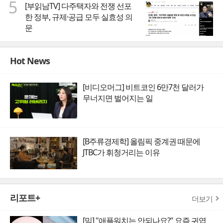
5
[부읽남TV] 다주택자와 전쟁 선포
한 정부, 규제·공급 모두 실효성 의
문
Hot News
[비디오머그] 비트코인 6만7천 달러가
무너지면 벌어지는 일
[B주류경제학] 올림픽 중계권 때문에
JTBC가 휘청거리는 이유
리포트+
더보기
[밈] "애플워치는 안되나요?" 요즘 귀엽