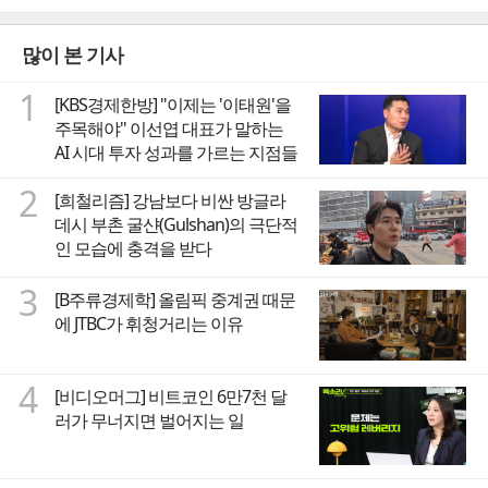
많이 본 기사
1
[KBS경제한방] "이제는 '이태원'을
주목해야" 이선엽 대표가 말하는
AI 시대 투자 성과를 가르는 지점들
2
[희철리즘] 강남보다 비싼 방글라
데시 부촌 굴샨(Gulshan)의 극단적
인 모습에 충격을 받다
3
[B주류경제학] 올림픽 중계권 때문
에 JTBC가 휘청거리는 이유
4
[비디오머그] 비트코인 6만7천 달
러가 무너지면 벌어지는 일