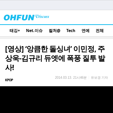
태깅+
Net.이슈
컬처@
Tech
연예
전체
[영상] ‘앙큼한 돌싱녀’ 이민정, 주
상욱-김규리 듀엣에 폭풍 질투 발
사!
유보경 기자
|
2014.03.13. 21시46분
KPOP