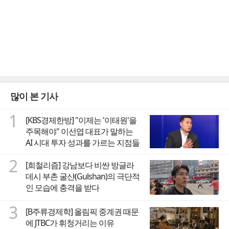
많이 본 기사
1
[KBS경제한방] "이제는 '이태원'을
주목해야" 이선엽 대표가 말하는
AI 시대 투자 성과를 가르는 지점들
2
[희철리즘] 강남보다 비싼 방글라
데시 부촌 굴샨(Gulshan)의 극단적
인 모습에 충격을 받다
3
[B주류경제학] 올림픽 중계권 때문
에 JTBC가 휘청거리는 이유