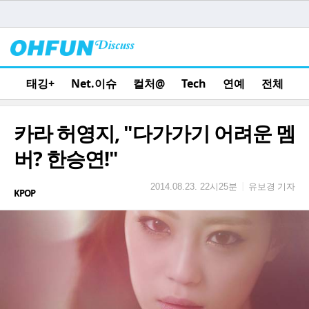
태깅+
Net.이슈
컬처@
Tech
연예
전체
카라 허영지, "다가가기 어려운 멤
버? 한승연!"
유보경 기자
|
2014.08.23. 22시25분
KPOP