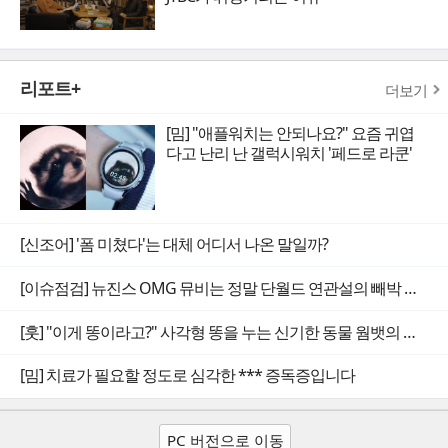
리포트+
더보기
[밈] "애플워치는 안되나요?" 요즘 귀엽
다고 난리 난 갤럭시워치 '페드로 라쿤'
[신조어] '폼 미쳤다'는 대체 어디서 나온 말일까?
[이슈점검] 뉴진스 OMG 뮤비는 정말 단월드 연관설의 빼박 증거일까
[훗] "이게 똥이라고?" 사각형 똥을 누는 신기한 동물 웜뱃의 비밀
[밈] 치료가 필요할 정도로 심각한 *** 증독증입니다
PC 버전으로 이동