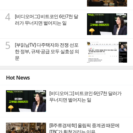
4
[비디오머그] 비트코인 6만7천 달
러가 무너지면 벌어지는 일
5
[부읽남TV] 다주택자와 전쟁 선포
한 정부, 규제·공급 모두 실효성 의
문
Hot News
[비디오머그] 비트코인 6만7천 달러가
무너지면 벌어지는 일
[B주류경제학] 올림픽 중계권 때문에
JTBC가 휘청거리는 이유