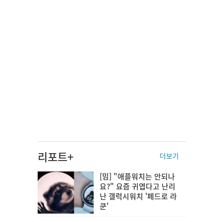
리포트+
더보기
[밈] "애플워치는 안되나
요?" 요즘 귀엽다고 난리
난 갤럭시워치 '페드로 라
쿤'