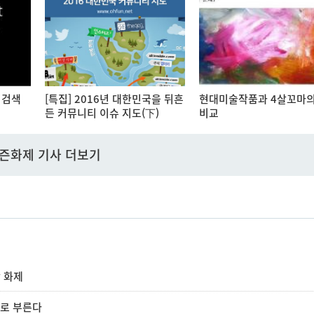
' 검색
[특집] 2016년 대한민국을 뒤흔
현대미술작품과 4살꼬마의
든 커뮤니티 이슈 지도(下)
비교
즌화제 기사 더보기
상 화제
브로 부른다