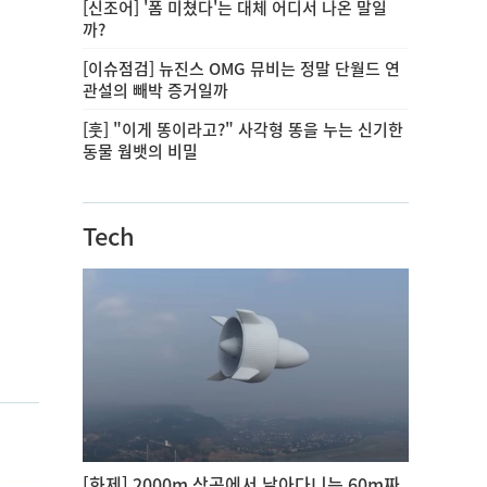
[신조어] '폼 미쳤다'는 대체 어디서 나온 말일
까?
[이슈점검] 뉴진스 OMG 뮤비는 정말 단월드 연
관설의 빼박 증거일까
[훗] "이게 똥이라고?" 사각형 똥을 누는 신기한
동물 웜뱃의 비밀
Tech
[화제] 2000m 상공에서 날아다니는 60m짜