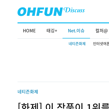
HOME
태깅+
Net.이슈
컬처@
네티즌화제
인터넷여
네티즌화제
[화제] 이 작품이 1