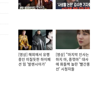
[영상] 해외에서 유행
[영상] "마지막 인사는
중인 미칠듯한 하이패
하지 마, 중꺾마" 대사
션 밈 '발렌시아가'
에 화들짝 놀란 '빨간풍
선' 시청자들