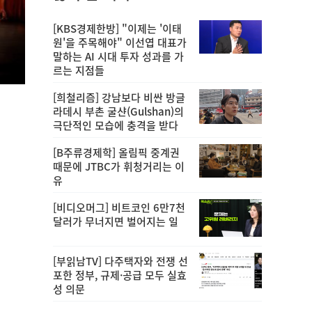
[KBS경제한방] "이제는 '이태
원'을 주목해야" 이선엽 대표가
말하는 AI 시대 투자 성과를 가
르는 지점들
[희철리즘] 강남보다 비싼 방글
라데시 부촌 굴샨(Gulshan)의
극단적인 모습에 충격을 받다
[B주류경제학] 올림픽 중계권
때문에 JTBC가 휘청거리는 이
유
[비디오머그] 비트코인 6만7천
달러가 무너지면 벌어지는 일
[부읽남TV] 다주택자와 전쟁 선
포한 정부, 규제·공급 모두 실효
성 의문