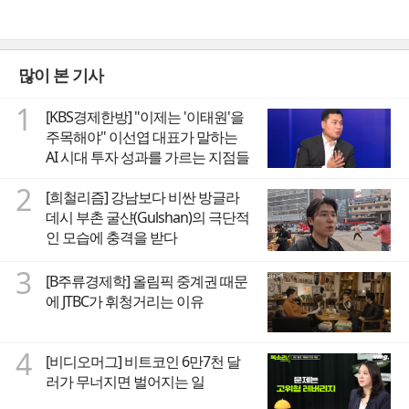
많이 본 기사
1
[KBS경제한방] "이제는 '이태원'을
주목해야" 이선엽 대표가 말하는
AI 시대 투자 성과를 가르는 지점들
2
[희철리즘] 강남보다 비싼 방글라
데시 부촌 굴샨(Gulshan)의 극단적
인 모습에 충격을 받다
3
[B주류경제학] 올림픽 중계권 때문
에 JTBC가 휘청거리는 이유
4
[비디오머그] 비트코인 6만7천 달
러가 무너지면 벌어지는 일