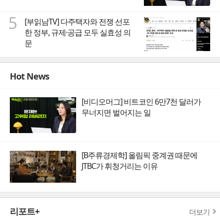
5
[부읽남TV] 다주택자와 전쟁 선포
한 정부, 규제·공급 모두 실효성 의
문
Hot News
[비디오머그] 비트코인 6만7천 달러가
무너지면 벌어지는 일
[B주류경제학] 올림픽 중계권 때문에
JTBC가 휘청거리는 이유
리포트+
더보기