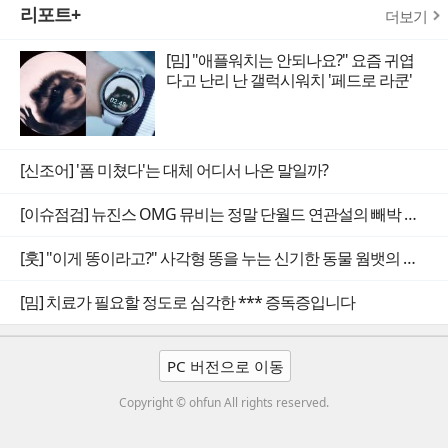
리포트+
더보기
[밈] "애플워치는 안되나요?" 요즘 귀엽
다고 난리 난 갤럭시워치 '페드로 라쿤'
[신조어] '폼 미쳤다'는 대체 어디서 나온 말일까?
[이슈점검] 뉴진스 OMG 뮤비는 정말 단월드 연관설의 빼박 증거일까
[훗] "이게 똥이라고?" 사각형 똥을 누는 신기한 동물 웜뱃의 비밀
[밈] 치료가 필요할 정도로 심각한 *** 증독증입니다
PC 버전으로 이동
Copyright © ohfun All rights reserved.