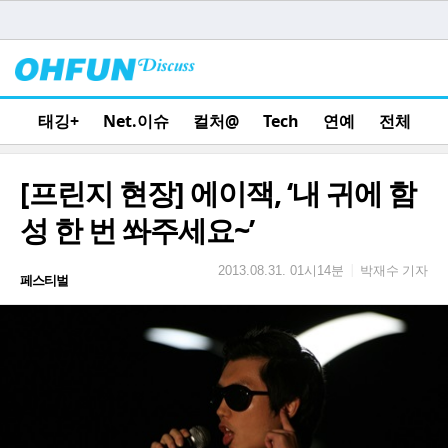
태깅+
Net.이슈
컬처@
Tech
연예
전체
[프린지 현장] 에이잭, ‘내 귀에 함
성 한 번 쏴주세요~’
박재수 기자
|
2013.08.31. 01시14분
페스티벌