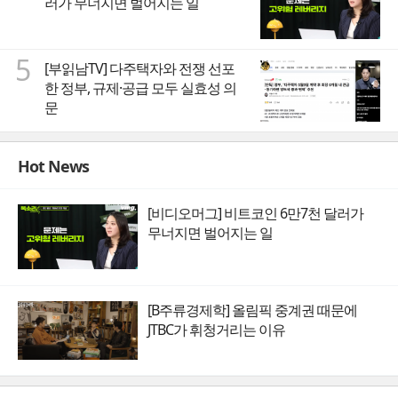
러가 무너지면 벌어지는 일
5
[부읽남TV] 다주택자와 전쟁 선포
한 정부, 규제·공급 모두 실효성 의
문
Hot News
[비디오머그] 비트코인 6만7천 달러가
무너지면 벌어지는 일
[B주류경제학] 올림픽 중계권 때문에
JTBC가 휘청거리는 이유