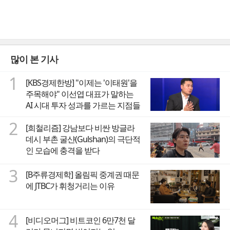
많이 본 기사
1
[KBS경제한방] "이제는 '이태원'을
주목해야" 이선엽 대표가 말하는
AI 시대 투자 성과를 가르는 지점들
2
[희철리즘] 강남보다 비싼 방글라
데시 부촌 굴샨(Gulshan)의 극단적
인 모습에 충격을 받다
3
[B주류경제학] 올림픽 중계권 때문
에 JTBC가 휘청거리는 이유
4
[비디오머그] 비트코인 6만7천 달