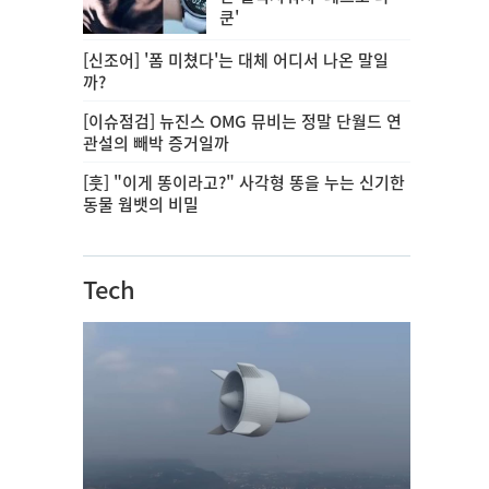
쿤'
[신조어] '폼 미쳤다'는 대체 어디서 나온 말일
까?
[이슈점검] 뉴진스 OMG 뮤비는 정말 단월드 연
관설의 빼박 증거일까
[훗] "이게 똥이라고?" 사각형 똥을 누는 신기한
동물 웜뱃의 비밀
Tech