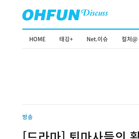
HOME
태깅+
Net.이슈
컬처@
방송
[드라마] 퇴마사들의 활