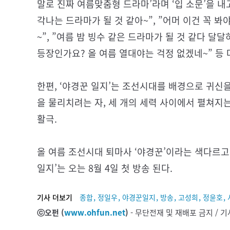
말로 진짜 여름맞춤형 드라마’라며 ‘입 소문’을 내고
각나는 드라마가 될 것 같아~”, ”어머 이건 꼭 봐
~”, ”여름 밤 빙수 같은 드라마가 될 것 같다 달
등장인가요? 올 여름 열대야는 걱정 없겠네~” 등 
한편, ‘야경꾼 일지’는 조선시대를 배경으로 귀신
을 물리치려는 자, 세 개의 세력 사이에서 펼쳐지
활극.
올 여름 조선시대 퇴마사 ‘야경꾼’이라는 색다르고
일지’는 오는 8월 4일 첫 방송 된다.
,
,
,
,
,
,
기사 더보기
종합
정일우
야경꾼일지
방송
고성희
정윤호
ⓒ오펀 (
www.ohfun.net
)
- 무단전재 및 재배포 금지 /