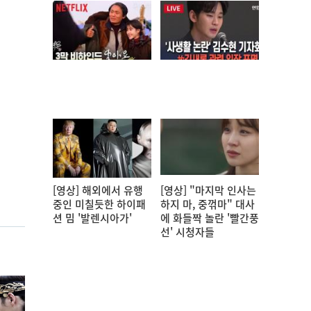
[영상] 해외에서 유행
[영상] "마지막 인사는
중인 미칠듯한 하이패
하지 마, 중꺾마" 대사
션 밈 '발렌시아가'
에 화들짝 놀란 '빨간풍
선' 시청자들