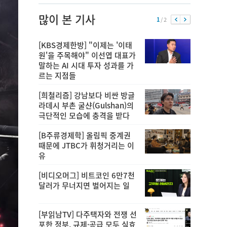
많이 본 기사
1
/ 2
[KBS경제한방] "이제는 '이태
원'을 주목해야" 이선엽 대표가
말하는 AI 시대 투자 성과를 가
르는 지점들
[희철리즘] 강남보다 비싼 방글
라데시 부촌 굴샨(Gulshan)의
극단적인 모습에 충격을 받다
[B주류경제학] 올림픽 중계권
때문에 JTBC가 휘청거리는 이
유
[비디오머그] 비트코인 6만7천
달러가 무너지면 벌어지는 일
[부읽남TV] 다주택자와 전쟁 선
포한 정부, 규제·공급 모두 실효