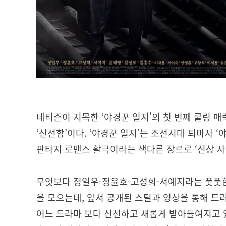
네티즌이 지목한 ‘야경꾼 일지’의 첫 번째 쿨링 
‘신선함’이다. ‘야경꾼 일지’는 조선시대 퇴마사 
판타지 로맨스 활극이라는 색다른 장르로 ‘신상 사
무엇보다 정일우-정윤호-고성희-서예지라는 풋풋한
을 모으는데, 앞서 공개된 스틸과 영상을 통해 드
어느 드라마 보다 신선하고 새롭게 받아들여지고 있