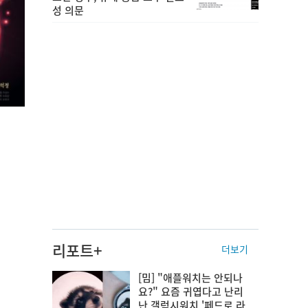
성 의문
리포트+
더보기
[밈] "애플워치는 안되나
요?" 요즘 귀엽다고 난리
난 갤럭시워치 '페드로 라