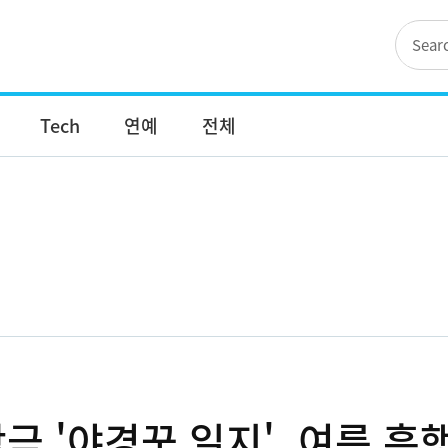
Tech
연예
전체
극 '야경꾼 일지', 여름 흥