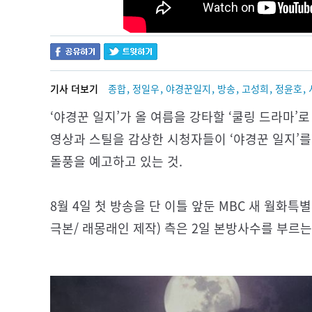
,
,
,
,
,
,
기사 더보기
종합
정일우
야경꾼일지
방송
고성희
정윤호
‘야경꾼 일지’가 올 여름을 강타할 ‘쿨링 드라마’
영상과 스틸을 감상한 시청자들이 ‘야경꾼 일지’를
돌풍을 예고하고 있는 것.
8월 4일 첫 방송을 단 이틀 앞둔 MBC 새 월화특별
극본/ 래몽래인 제작) 측은 2일 본방사수를 부르는