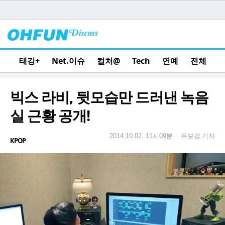
태깅+
Net.이슈
컬처@
Tech
연예
전체
빅스 라비, 뒷모습만 드러낸 녹음
실 근황 공개!
유보경 기자
|
2014.10.02. 11시09분
KPOP