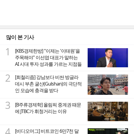
많이 본 기사
1
[KBS경제한방] "이제는 '이태원'을
주목해야" 이선엽 대표가 말하는
AI 시대 투자 성과를 가르는 지점들
2
[희철리즘] 강남보다 비싼 방글라
데시 부촌 굴샨(Gulshan)의 극단적
인 모습에 충격을 받다
3
[B주류경제학] 올림픽 중계권 때문
에 JTBC가 휘청거리는 이유
4
[비디오머그] 비트코인 6만7천 달