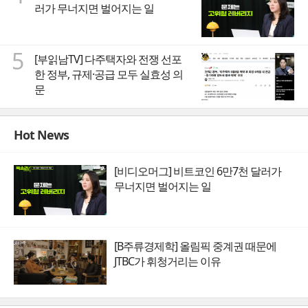
러가 무너지면 벌어지는 일
5
[부읽남TV] 다주택자와 전쟁 선포
한 정부, 규제·공급 모두 실효성 의
문
Hot News
[비디오머그] 비트코인 6만7천 달러가
무너지면 벌어지는 일
[B주류경제학] 올림픽 중계권 때문에
JTBC가 휘청거리는 이유