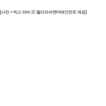
[사진 = 빅스 라비 ⓒ 젤리피쉬엔터테인먼트 제공]