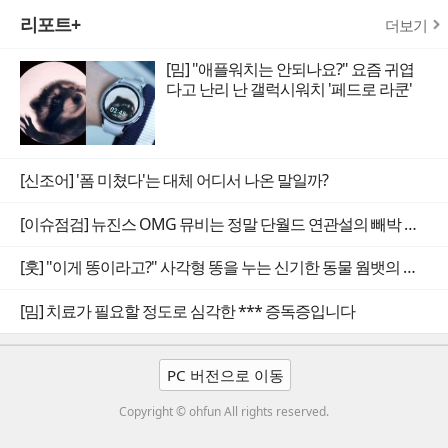
리포트+
더보기
[밈] "애플워치는 안되나요?" 요즘 귀엽
다고 난리 난 갤럭시워치 '페드로 라쿤'
[신조어] '폼 미쳤다'는 대체 어디서 나온 말일까?
[이슈점검] 뉴진스 OMG 뮤비는 정말 단월드 연관설의 빼박 증거일까
[훗] "이게 똥이라고?" 사각형 똥을 누는 신기한 동물 웜뱃의 비밀
[밈] 치료가 필요할 정도로 심각한 *** 증독증입니다
PC 버전으로 이동
Copyright © ohfun All rights reserved.