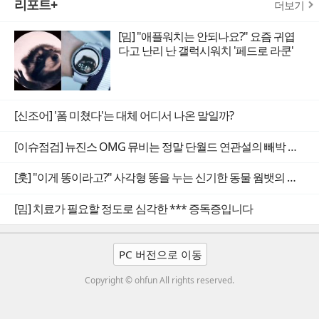
리포트+
더보기
[밈] "애플워치는 안되나요?" 요즘 귀엽
다고 난리 난 갤럭시워치 '페드로 라쿤'
[신조어] '폼 미쳤다'는 대체 어디서 나온 말일까?
[이슈점검] 뉴진스 OMG 뮤비는 정말 단월드 연관설의 빼박 증거일까
[훗] "이게 똥이라고?" 사각형 똥을 누는 신기한 동물 웜뱃의 비밀
[밈] 치료가 필요할 정도로 심각한 *** 증독증입니다
PC 버전으로 이동
Copyright © ohfun All rights reserved.