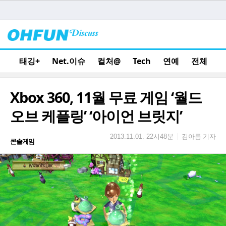
태깅+
Net.이슈
컬처@
Tech
연예
전체
Xbox 360, 11월 무료 게임 ‘월드
오브 케플링’ ‘아이언 브릿지’
김아름 기자
|
2013.11.01. 22시48분
콘솔게임