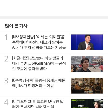
많이 본 기사
1
[KBS경제한방] "이제는 '이태원'을
주목해야" 이선엽 대표가 말하는
AI 시대 투자 성과를 가르는 지점들
2
[희철리즘] 강남보다 비싼 방글라
데시 부촌 굴샨(Gulshan)의 극단적
인 모습에 충격을 받다
3
[B주류경제학] 올림픽 중계권 때문
에 JTBC가 휘청거리는 이유
4
[비디오머그] 비트코인 6만7천 달
러가 무너지면 벌어지는 일