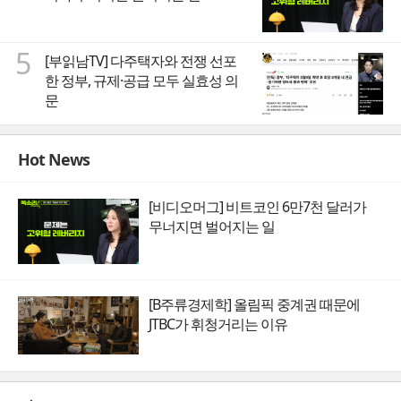
5
[부읽남TV] 다주택자와 전쟁 선포
한 정부, 규제·공급 모두 실효성 의
문
Hot News
[비디오머그] 비트코인 6만7천 달러가
무너지면 벌어지는 일
[B주류경제학] 올림픽 중계권 때문에
JTBC가 휘청거리는 이유