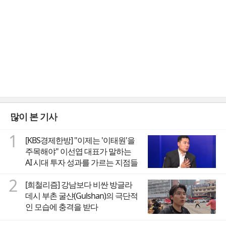
많이 본 기사
1
[KBS경제한방] "이제는 '이태원'을
주목해야" 이선엽 대표가 말하는
AI 시대 투자 성과를 가르는 지점들
2
[희철리즘] 강남보다 비싼 방글라
데시 부촌 굴샨(Gulshan)의 극단적
인 모습에 충격을 받다