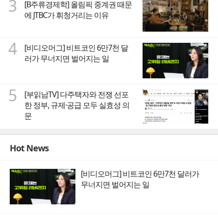
3
[B주류경제학] 올림픽 중계권 때문
에 JTBC가 휘청거리는 이유
4
[비디오머그] 비트코인 6만7천 달
러가 무너지면 벌어지는 일
5
[부읽남TV] 다주택자와 전쟁 선포
한 정부, 규제·공급 모두 실효성 의
문
Hot News
[비디오머그] 비트코인 6만7천 달러가
무너지면 벌어지는 일