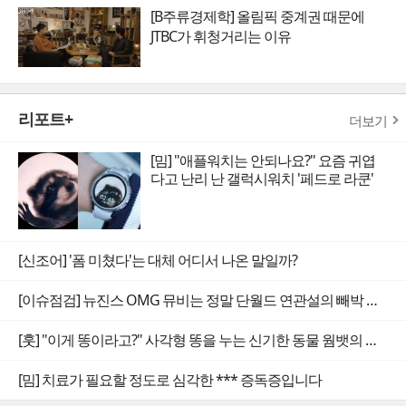
[B주류경제학] 올림픽 중계권 때문에
JTBC가 휘청거리는 이유
리포트+
더보기
[밈] "애플워치는 안되나요?" 요즘 귀엽
다고 난리 난 갤럭시워치 '페드로 라쿤'
[신조어] '폼 미쳤다'는 대체 어디서 나온 말일까?
[이슈점검] 뉴진스 OMG 뮤비는 정말 단월드 연관설의 빼박 증거일까
[훗] "이게 똥이라고?" 사각형 똥을 누는 신기한 동물 웜뱃의 비밀
[밈] 치료가 필요할 정도로 심각한 *** 증독증입니다