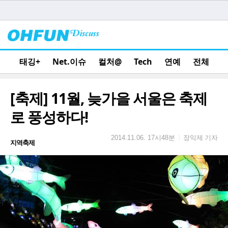
태깅+
Net.이슈
컬처@
Tech
연예
전체
[축제] 11월, 늦가을 서울은 축제
로 풍성하다!
장익제 기자
|
2014.11.06. 17시48분
지역축제