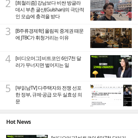
2
[희철리즘] 강남보다 비싼 방글라
데시 부촌 굴샨(Gulshan)의 극단적
인 모습에 충격을 받다
3
[B주류경제학] 올림픽 중계권 때문
에 JTBC가 휘청거리는 이유
4
[비디오머그] 비트코인 6만7천 달
러가 무너지면 벌어지는 일
5
[부읽남TV] 다주택자와 전쟁 선포
한 정부, 규제·공급 모두 실효성 의
문
Hot News
[비디오머그] 비트코인 6만7천 달러가