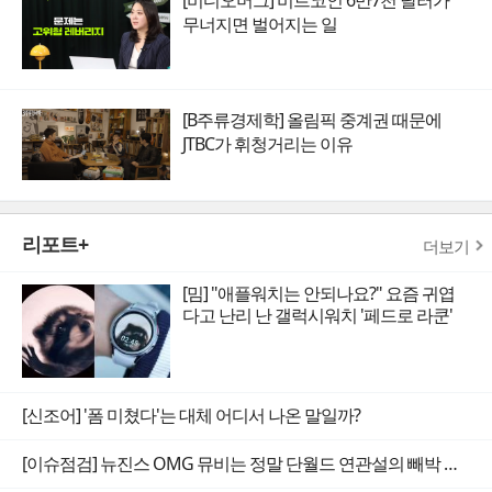
무너지면 벌어지는 일
[B주류경제학] 올림픽 중계권 때문에
JTBC가 휘청거리는 이유
리포트+
더보기
[밈] "애플워치는 안되나요?" 요즘 귀엽
다고 난리 난 갤럭시워치 '페드로 라쿤'
[신조어] '폼 미쳤다'는 대체 어디서 나온 말일까?
[이슈점검] 뉴진스 OMG 뮤비는 정말 단월드 연관설의 빼박 증거일까