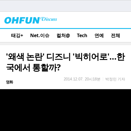
태깅+
Net.이슈
컬처@
Tech
연예
전체
'왜색 논란' 디즈니 '빅히어로'…한
국에서 통할까?
박정민 기자
|
2014.12.07. 20시18분
영화