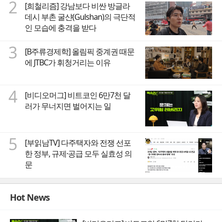
2
[희철리즘] 강남보다 비싼 방글라
데시 부촌 굴샨(Gulshan)의 극단적
인 모습에 충격을 받다
3
[B주류경제학] 올림픽 중계권 때문
에 JTBC가 휘청거리는 이유
4
[비디오머그] 비트코인 6만7천 달
러가 무너지면 벌어지는 일
5
[부읽남TV] 다주택자와 전쟁 선포
한 정부, 규제·공급 모두 실효성 의
문
Hot News