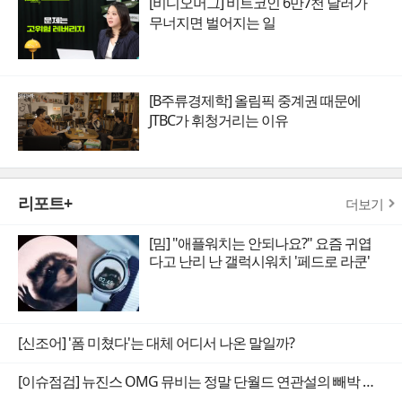
[비디오머그] 비트코인 6만7천 달러가
무너지면 벌어지는 일
[B주류경제학] 올림픽 중계권 때문에
JTBC가 휘청거리는 이유
리포트+
더보기
[밈] "애플워치는 안되나요?" 요즘 귀엽
다고 난리 난 갤럭시워치 '페드로 라쿤'
[신조어] '폼 미쳤다'는 대체 어디서 나온 말일까?
[이슈점검] 뉴진스 OMG 뮤비는 정말 단월드 연관설의 빼박 증거일까