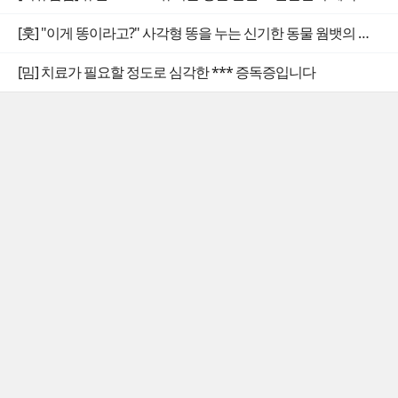
[훗] "이게 똥이라고?" 사각형 똥을 누는 신기한 동물 웜뱃의 비밀
[밈] 치료가 필요할 정도로 심각한 *** 증독증입니다