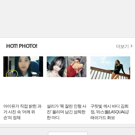
HOT! PHOTO!
더보기
아이유가 직접 밝힌 과
설리가 '목 잘린 인형 사
구릿빛 섹시 바디 김희
거 사진 속 '어깨 위
진' 올리며 남긴 섬뜩한
정, ‘라스퀄(LASQUALL)’
손'의 정체
한 마디
래쉬가드 화보