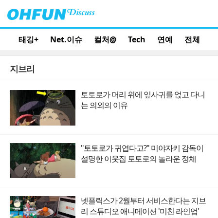
태깅+
Net.이슈
컬처@
Tech
연예
전체
지브리
토토로가 머리 위에 잎사귀를 얹고 다니
는 의외의 이유
"토토로가 귀엽다고?" 미야자키 감독이
설명한 이웃집 토토로의 놀라운 정체
넷플릭스가 2월부터 서비스한다는 지브
리 스튜디오 애니메이션 '미친 라인업'