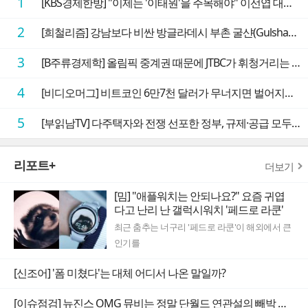
1
[KBS경제한방] "이제는 '이태원'을 주목해야" 이선엽 대표가 말하는 AI 시대 투자 성과를 가르는 지점들
2
[희철리즘] 강남보다 비싼 방글라데시 부촌 굴샨(Gulshan)의 극단적인 모습에 충격을 받다
3
[B주류경제학] 올림픽 중계권 때문에 JTBC가 휘청거리는 이유
4
[비디오머그] 비트코인 6만7천 달러가 무너지면 벌어지는 일
5
[부읽남TV] 다주택자와 전쟁 선포한 정부, 규제·공급 모두 실효성 의문
리포트+
더보기
[밈] "애플워치는 안되나요?" 요즘 귀엽
다고 난리 난 갤럭시워치 '페드로 라쿤'
최근 춤추는 너구리 '페드로 라쿤'이 해외에서 큰
인기를
[신조어] '폼 미쳤다'는 대체 어디서 나온 말일까?
[이슈점검] 뉴진스 OMG 뮤비는 정말 단월드 연관설의 빼박 증거일까