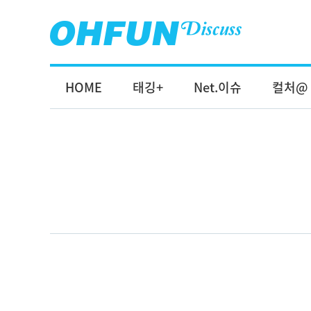
HOME
태깅+
Net.이슈
컬처@