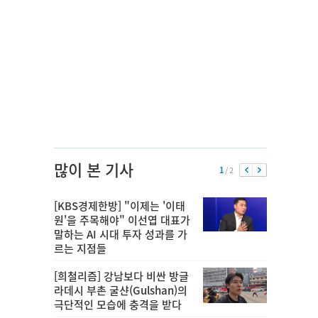
많이 본 기사
1
/ 2
[KBS경제한방] "이제는 '이태
원'을 주목해야" 이선엽 대표가
말하는 AI 시대 투자 성과를 가
르는 지점들
[희철리즘] 강남보다 비싼 방글
라데시 부촌 굴샨(Gulshan)의
극단적인 모습에 충격을 받다