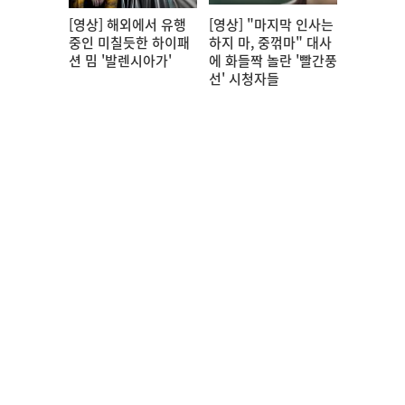
[영상] 해외에서 유행
[영상] "마지막 인사는
중인 미칠듯한 하이패
하지 마, 중꺾마" 대사
션 밈 '발렌시아가'
에 화들짝 놀란 '빨간풍
선' 시청자들