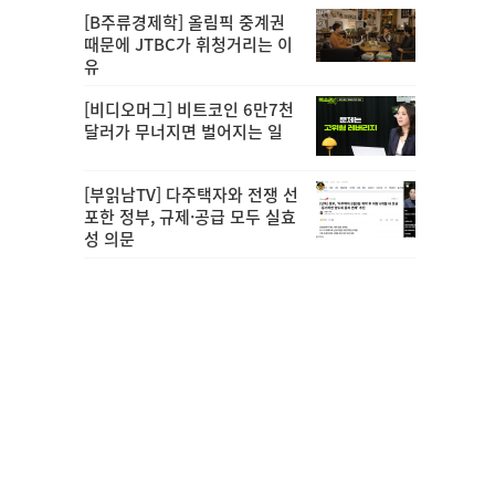
[B주류경제학] 올림픽 중계권
때문에 JTBC가 휘청거리는 이
유
[비디오머그] 비트코인 6만7천
달러가 무너지면 벌어지는 일
[부읽남TV] 다주택자와 전쟁 선
포한 정부, 규제·공급 모두 실효
성 의문