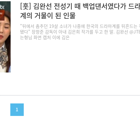
[훗] 김완선 전성기 때 백업댄서였다가 드
계의 거물이 된 인물
"뒤에서 춤추던 19살 소녀가 나중에 한국의 드라마계를 뒤흔드는
됐다" 장항준 감독이 아내 김은희 작가를 두고 한 말. 김완선 @JT
는형님 화면 캡처 이에 김은
1