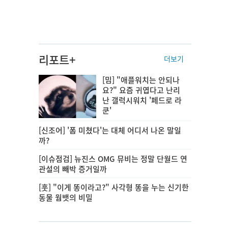
리포트+
더보기
[밈] "애플워치는 안되나
요?" 요즘 귀엽다고 난리
난 갤럭시워치 '페드로 라
쿤'
[신조어] '폼 미쳤다'는 대체 어디서 나온 말일
까?
[이슈점검] 뉴진스 OMG 뮤비는 정말 단월드 연
관설의 빼박 증거일까
[훗] "이게 똥이라고?" 사각형 똥을 누는 신기한
동물 웜뱃의 비밀