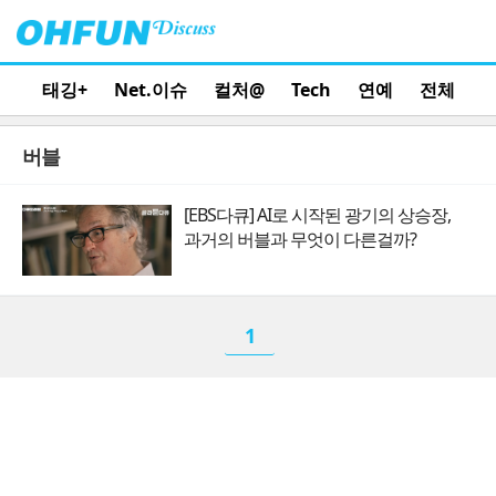
태깅+
Net.이슈
컬처@
Tech
연예
전체
버블
[EBS다큐] AI로 시작된 광기의 상승장,
과거의 버블과 무엇이 다른걸까?
1