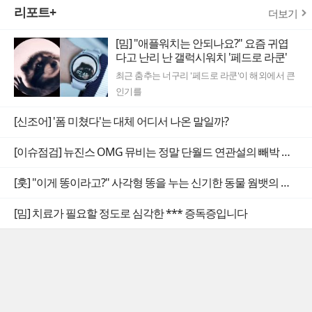
리포트+
더보기
[밈] "애플워치는 안되나요?" 요즘 귀엽
다고 난리 난 갤럭시워치 '페드로 라쿤'
최근 춤추는 너구리 '페드로 라쿤'이 해외에서 큰
인기를
[신조어] '폼 미쳤다'는 대체 어디서 나온 말일까?
[이슈점검] 뉴진스 OMG 뮤비는 정말 단월드 연관설의 빼박 증거일까
[훗] "이게 똥이라고?" 사각형 똥을 누는 신기한 동물 웜뱃의 비밀
[밈] 치료가 필요할 정도로 심각한 *** 증독증입니다