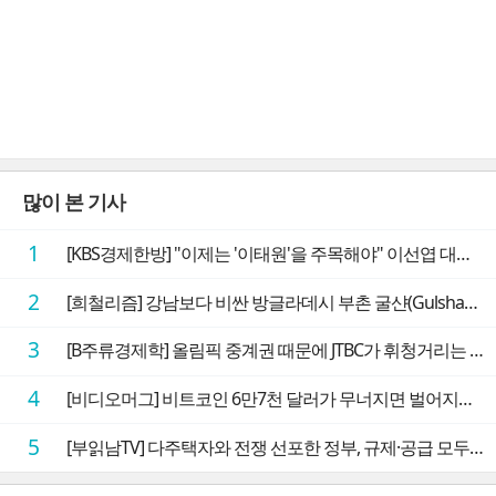
많이 본 기사
1
[KBS경제한방] "이제는 '이태원'을 주목해야" 이선엽 대표가 말하는 AI 시대 투자 성과를 가르는 지점들
2
[희철리즘] 강남보다 비싼 방글라데시 부촌 굴샨(Gulshan)의 극단적인 모습에 충격을 받다
3
[B주류경제학] 올림픽 중계권 때문에 JTBC가 휘청거리는 이유
4
[비디오머그] 비트코인 6만7천 달러가 무너지면 벌어지는 일
5
[부읽남TV] 다주택자와 전쟁 선포한 정부, 규제·공급 모두 실효성 의문