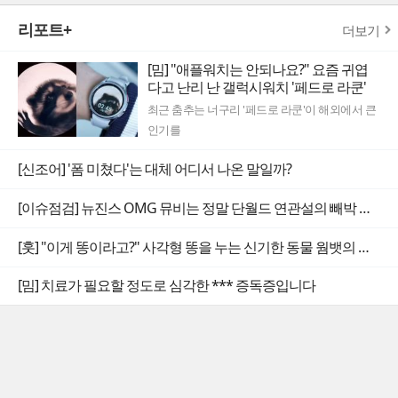
리포트+
더보기
[밈] "애플워치는 안되나요?" 요즘 귀엽
다고 난리 난 갤럭시워치 '페드로 라쿤'
최근 춤추는 너구리 '페드로 라쿤'이 해외에서 큰
인기를
[신조어] '폼 미쳤다'는 대체 어디서 나온 말일까?
[이슈점검] 뉴진스 OMG 뮤비는 정말 단월드 연관설의 빼박 증거일까
[훗] "이게 똥이라고?" 사각형 똥을 누는 신기한 동물 웜뱃의 비밀
[밈] 치료가 필요할 정도로 심각한 *** 증독증입니다