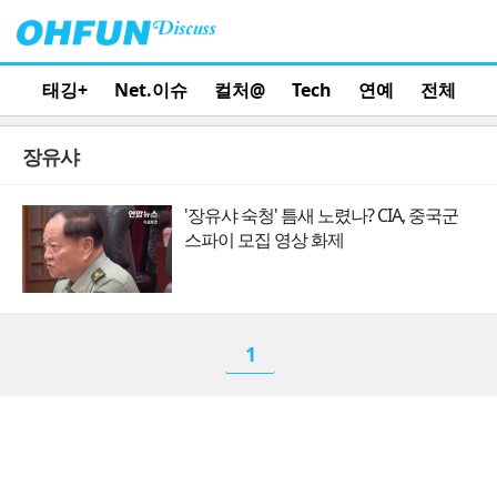
태깅+
Net.이슈
컬처@
Tech
연예
전체
장유샤
'장유샤 숙청' 틈새 노렸나? CIA, 중국군
스파이 모집 영상 화제
1