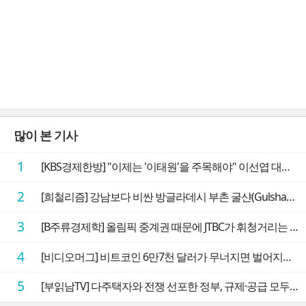
많이 본 기사
1
[KBS경제한방] "이제는 '이태원'을 주목해야" 이선엽 대표가 말하는 AI 시대 투자 성과를 가르는 지점들
2
[희철리즘] 강남보다 비싼 방글라데시 부촌 굴샨(Gulshan)의 극단적인 모습에 충격을 받다
3
[B주류경제학] 올림픽 중계권 때문에 JTBC가 휘청거리는 이유
4
[비디오머그] 비트코인 6만7천 달러가 무너지면 벌어지는 일
5
[부읽남TV] 다주택자와 전쟁 선포한 정부, 규제·공급 모두 실효성 의문