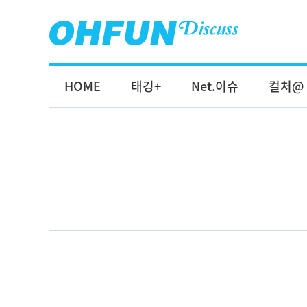
HOME
태깅+
Net.이슈
컬처@