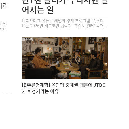
버리
어지는 일
비디오머그 유튜브 채널의 경제 프로그램 ‘똑소리
피 변
E’는 2026년 비트코인 급락과 ‘크립토 윈터’ 국면...
엑시트
[B주류경제학] 올림픽 중계권 때문에 JTBC
가 휘청거리는 이유