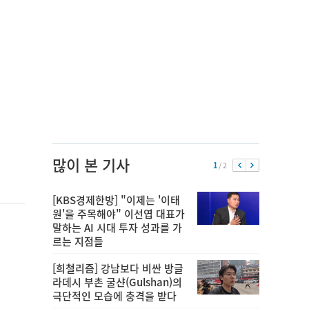
많이 본 기사
1
/ 2
[KBS경제한방] "이제는 '이태
원'을 주목해야" 이선엽 대표가
말하는 AI 시대 투자 성과를 가
르는 지점들
[희철리즘] 강남보다 비싼 방글
라데시 부촌 굴샨(Gulshan)의
극단적인 모습에 충격을 받다