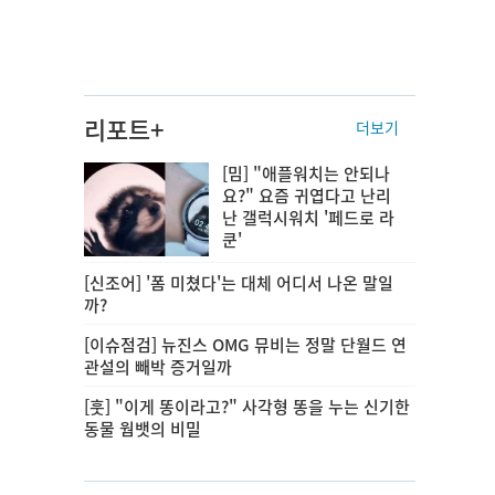
리포트+
더보기
[밈] "애플워치는 안되나
요?" 요즘 귀엽다고 난리
난 갤럭시워치 '페드로 라
쿤'
[신조어] '폼 미쳤다'는 대체 어디서 나온 말일
까?
[이슈점검] 뉴진스 OMG 뮤비는 정말 단월드 연
관설의 빼박 증거일까
[훗] "이게 똥이라고?" 사각형 똥을 누는 신기한
동물 웜뱃의 비밀