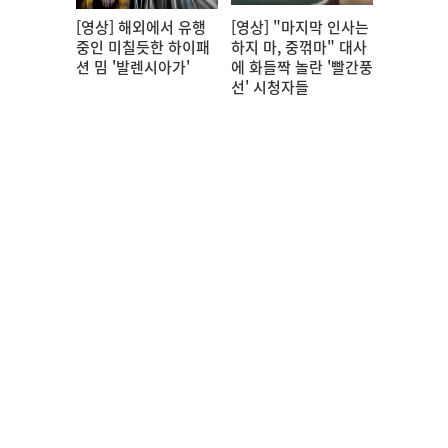
[영상] 해외에서 유행
[영상] "마지막 인사는
중인 미칠듯한 하이패
하지 마, 중꺾마" 대사
션 밈 '발렌시아가'
에 화들짝 놀란 '빨간풍
선' 시청자들