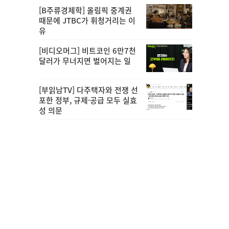
[B주류경제학] 올림픽 중계권
때문에 JTBC가 휘청거리는 이
유
[비디오머그] 비트코인 6만7천
달러가 무너지면 벌어지는 일
[부읽남TV] 다주택자와 전쟁 선
포한 정부, 규제·공급 모두 실효
성 의문