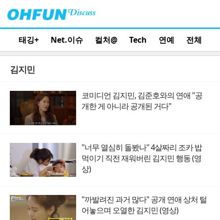
태깅+
Net.이슈
컬처@
Tech
연예
전체
김지민
코미디언 김지민, 김준호와의 연애 "공
개한 게 아니라 공개된 거다"
"너무 열심히 돌봤나" 4살짜리 조카 밥
먹이기 직전 재워버린 김지민 행동 (영
상)
"까발려진 과거 많다" 공개 연애 상처 털
어놓으며 오열한 김지민 (영상)