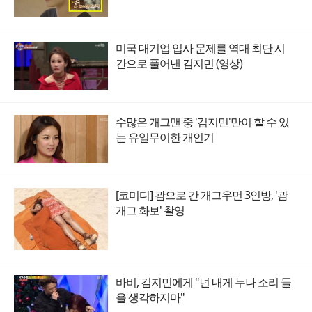
미국 대기업 입사 문제를 역대 최단 시
간으로 풀어낸 김지민 (영상)
수많은 개그맨 중 '김지민'만이 할 수 있
는 유일무이한 개인기
[코미디] 괌으로 간 개그우먼 3인방, '괌
개그 화보' 촬영
바비, 김지민에게 "넌 내게 누나 소리 들
을 생각하지마"