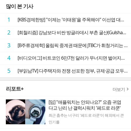
많이 본 기사
1
[KBS경제한방] "이제는 '이태원'을 주목해야" 이선엽 대표가 말하는 AI 시대 투자 성과를 가르는 지점들
2
[희철리즘] 강남보다 비싼 방글라데시 부촌 굴샨(Gulshan)의 극단적인 모습에 충격을 받다
3
[B주류경제학] 올림픽 중계권 때문에 JTBC가 휘청거리는 이유
4
[비디오머그] 비트코인 6만7천 달러가 무너지면 벌어지는 일
5
[부읽남TV] 다주택자와 전쟁 선포한 정부, 규제·공급 모두 실효성 의문
리포트+
더보기
[밈] "애플워치는 안되나요?" 요즘 귀엽
다고 난리 난 갤럭시워치 '페드로 라쿤'
최근 춤추는 너구리 '페드로 라쿤'이 해외에서 큰
인기를