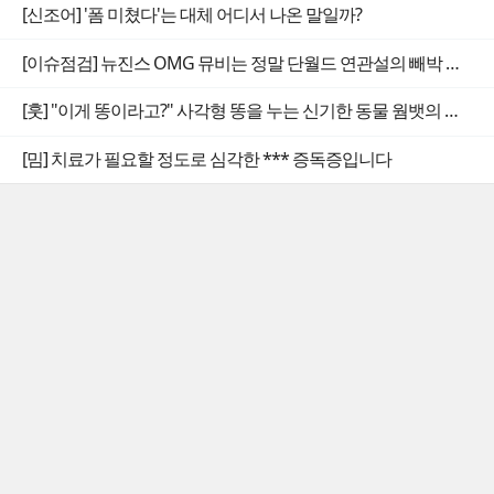
[신조어] '폼 미쳤다'는 대체 어디서 나온 말일까?
[이슈점검] 뉴진스 OMG 뮤비는 정말 단월드 연관설의 빼박 증거일까
[훗] "이게 똥이라고?" 사각형 똥을 누는 신기한 동물 웜뱃의 비밀
[밈] 치료가 필요할 정도로 심각한 *** 증독증입니다