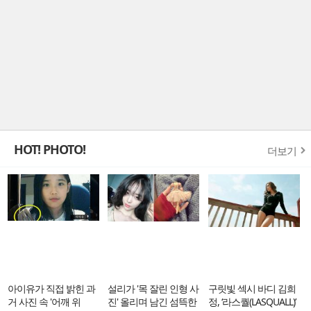
HOT! PHOTO!
더보기
아이유가 직접 밝힌 과
설리가 '목 잘린 인형 사
구릿빛 섹시 바디 김희
거 사진 속 '어깨 위
진' 올리며 남긴 섬뜩한
정, ‘라스퀄(LASQUALL)’