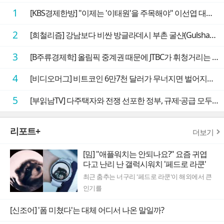
1
[KBS경제한방] "이제는 '이태원'을 주목해야" 이선엽 대표가 말하는 AI 시대 투자 성과를 가르는 지점들
2
[희철리즘] 강남보다 비싼 방글라데시 부촌 굴샨(Gulshan)의 극단적인 모습에 충격을 받다
3
[B주류경제학] 올림픽 중계권 때문에 JTBC가 휘청거리는 이유
4
[비디오머그] 비트코인 6만7천 달러가 무너지면 벌어지는 일
5
[부읽남TV] 다주택자와 전쟁 선포한 정부, 규제·공급 모두 실효성 의문
리포트+
더보기
[밈] "애플워치는 안되나요?" 요즘 귀엽
다고 난리 난 갤럭시워치 '페드로 라쿤'
최근 춤추는 너구리 '페드로 라쿤'이 해외에서 큰
인기를
[신조어] '폼 미쳤다'는 대체 어디서 나온 말일까?