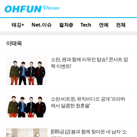
태깅+
Net.이슈
컬처@
Tech
연예
전체
이태욱
소란, 팬과 함께 리무진 탑승? 콘서트 깜
짝 이벤트!
소란-비트윈, 뮤직비디오 공개 ‘프라하
에서 달콤한 청혼을’
[EBS공감] 봄과 함께 찾아온 네 남자 ‘소