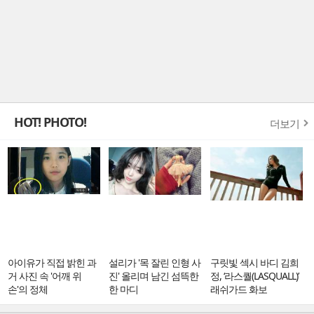
HOT! PHOTO!
더보기
아이유가 직접 밝힌 과
설리가 '목 잘린 인형 사
구릿빛 섹시 바디 김희
거 사진 속 '어깨 위
진' 올리며 남긴 섬뜩한
정, ‘라스퀄(LASQUALL)’
손'의 정체
한 마디
래쉬가드 화보