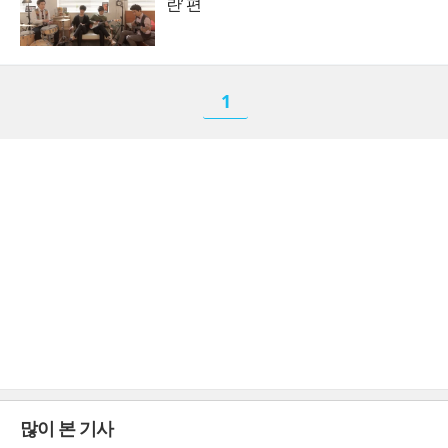
란’ 편
1
많이 본 기사