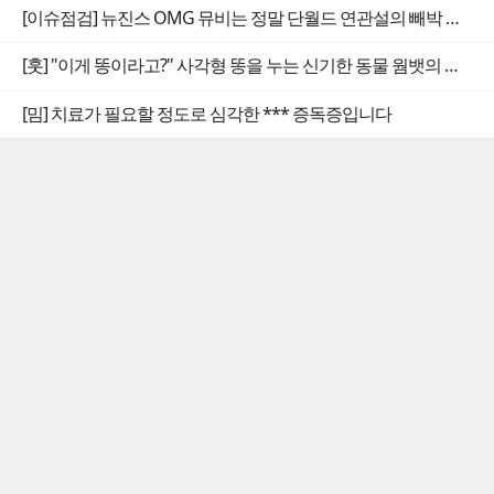
[이슈점검] 뉴진스 OMG 뮤비는 정말 단월드 연관설의 빼박 증거일까
[훗] "이게 똥이라고?" 사각형 똥을 누는 신기한 동물 웜뱃의 비밀
[밈] 치료가 필요할 정도로 심각한 *** 증독증입니다