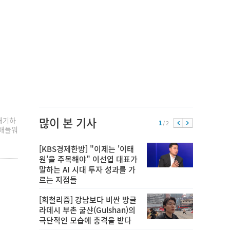
많이 본 기사
대기하
1
/ 2
"애플워
[KBS경제한방] "이제는 '이태
원'을 주목해야" 이선엽 대표가
말하는 AI 시대 투자 성과를 가
르는 지점들
[희철리즘] 강남보다 비싼 방글
라데시 부촌 굴샨(Gulshan)의
극단적인 모습에 충격을 받다