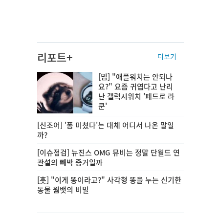
리포트+
더보기
[밈] "애플워치는 안되나
요?" 요즘 귀엽다고 난리
난 갤럭시워치 '페드로 라
쿤'
[신조어] '폼 미쳤다'는 대체 어디서 나온 말일
까?
[이슈점검] 뉴진스 OMG 뮤비는 정말 단월드 연
관설의 빼박 증거일까
[훗] "이게 똥이라고?" 사각형 똥을 누는 신기한
동물 웜뱃의 비밀