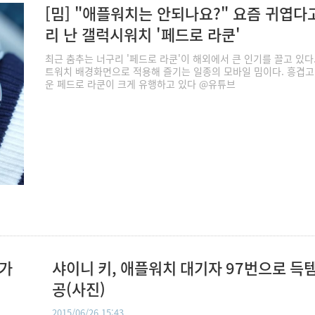
[밈] "애플워치는 안되나요?" 요즘 귀엽다
리 난 갤럭시워치 '페드로 라쿤'
최근 춤추는 너구리 '페드로 라쿤'이 해외에서 큰 인기를 끌고 있다
트워치 배경화면으로 적용해 즐기는 일종의 모바일 밈이다. 흥겹고
운 페드로 라쿤이 크게 유행하고 있다 @유튜브
0가
샤이니 키, 애플워치 대기자 97번으로 득템
공(사진)
2015/06/26 15:43