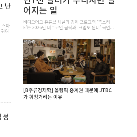
고 난
어지는 일
비디오머그 유튜브 채널의 경제 프로그램 ‘똑소리
. 스마
E’는 2026년 비트코인 급락과 ‘크립토 윈터’ 국면...
 귀여
[B주류경제학] 올림픽 중계권 때문에 JTBC
가 휘청거리는 이유
 성