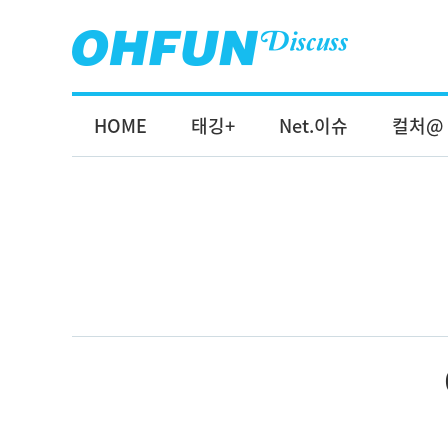
HOME
태깅+
Net.이슈
컬처@