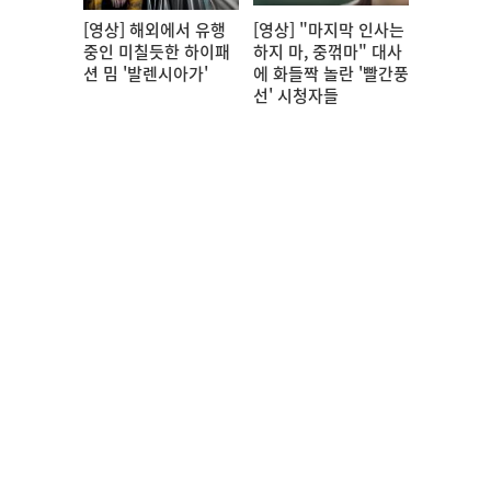
[영상] 해외에서 유행
[영상] "마지막 인사는
중인 미칠듯한 하이패
하지 마, 중꺾마" 대사
션 밈 '발렌시아가'
에 화들짝 놀란 '빨간풍
선' 시청자들