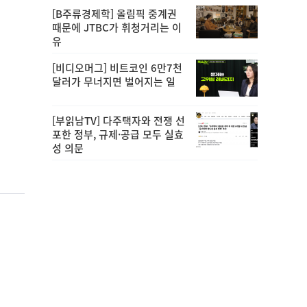
[B주류경제학] 올림픽 중계권
때문에 JTBC가 휘청거리는 이
유
[비디오머그] 비트코인 6만7천
달러가 무너지면 벌어지는 일
[부읽남TV] 다주택자와 전쟁 선
포한 정부, 규제·공급 모두 실효
성 의문