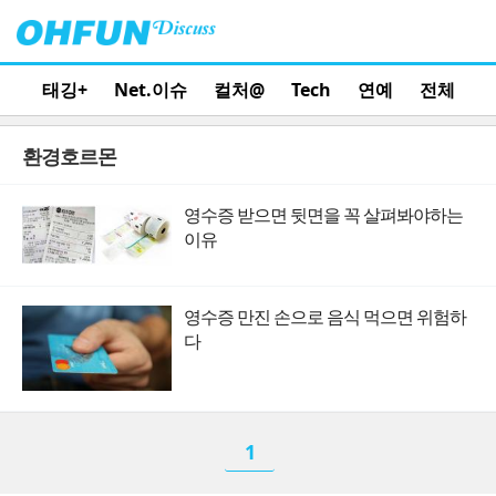
태깅+
Net.이슈
컬처@
Tech
연예
전체
환경호르몬
영수증 받으면 뒷면을 꼭 살펴봐야하는
이유
영수증 만진 손으로 음식 먹으면 위험하
다
1