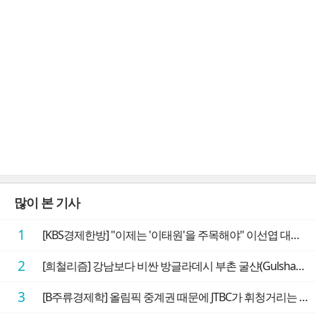
많이 본 기사
1
[KBS경제한방] "이제는 '이태원'을 주목해야" 이선엽 대표가 말하는 AI 시대 투자 성과를 가르는 지점들
2
[희철리즘] 강남보다 비싼 방글라데시 부촌 굴샨(Gulshan)의 극단적인 모습에 충격을 받다
3
[B주류경제학] 올림픽 중계권 때문에 JTBC가 휘청거리는 이유