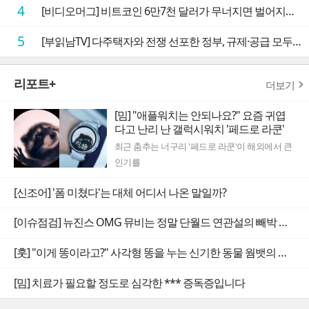
4
[비디오머그] 비트코인 6만7천 달러가 무너지면 벌어지는 일
5
[부읽남TV] 다주택자와 전쟁 선포한 정부, 규제·공급 모두 실효성 의문
리포트+
더보기
[밈] "애플워치는 안되나요?" 요즘 귀엽
다고 난리 난 갤럭시워치 '페드로 라쿤'
최근 춤추는 너구리 '페드로 라쿤'이 해외에서 큰
인기를
[신조어] '폼 미쳤다'는 대체 어디서 나온 말일까?
[이슈점검] 뉴진스 OMG 뮤비는 정말 단월드 연관설의 빼박 증거일까
[훗] "이게 똥이라고?" 사각형 똥을 누는 신기한 동물 웜뱃의 비밀
[밈] 치료가 필요할 정도로 심각한 *** 증독증입니다