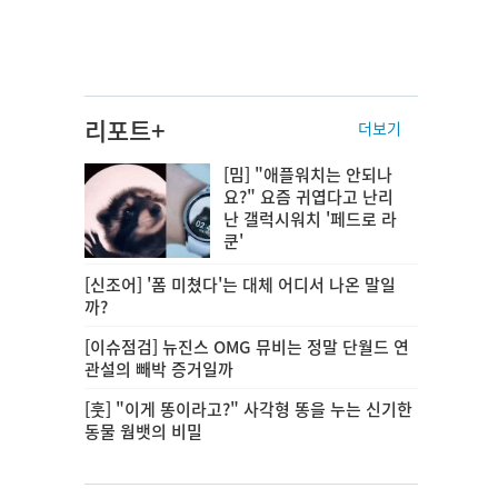
리포트+
더보기
[밈] "애플워치는 안되나
요?" 요즘 귀엽다고 난리
난 갤럭시워치 '페드로 라
쿤'
[신조어] '폼 미쳤다'는 대체 어디서 나온 말일
까?
[이슈점검] 뉴진스 OMG 뮤비는 정말 단월드 연
관설의 빼박 증거일까
[훗] "이게 똥이라고?" 사각형 똥을 누는 신기한
동물 웜뱃의 비밀