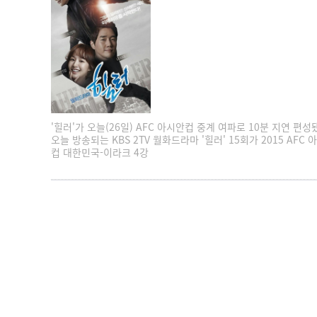
'힐러'가 오늘(26일) AFC 아시안컵 중계 여파로 10분 지연 편성
오늘 방송되는 KBS 2TV 월화드라마 '힐러' 15회가 2015 AFC 
컵 대한민국-이라크 4강