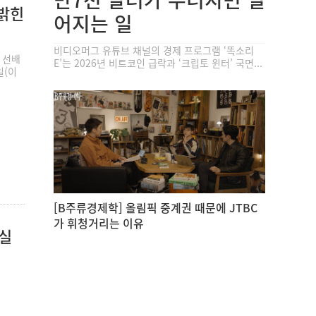
 밝힌
어지는 일
비디오머그 유튜브 채널의 경제 프로그램 ‘똑소리
 선배
E’는 2026년 비트코인 급락과 ‘크립토 윈터’ 국면...
일(이
[B주류경제학] 올림픽 중계권 때문에 JTBC
가 휘청거리는 이유
 실