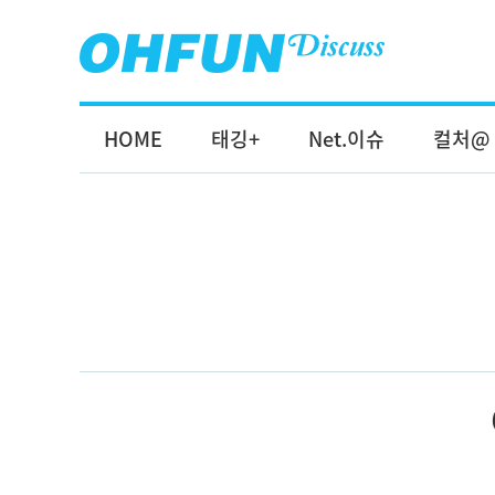
HOME
태깅+
Net.이슈
컬처@