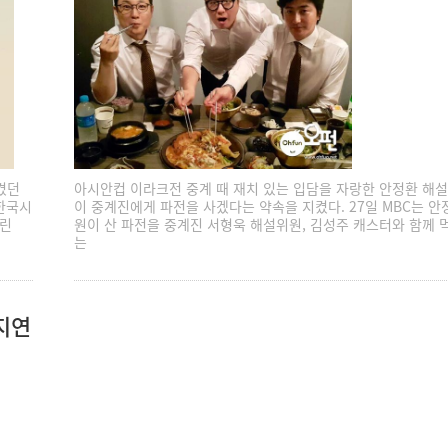
켰던
아시안컵 이라크전 중계 때 재치 있는 입담을 자랑한 안정환 해
(한국시
이 중계진에게 파전을 사겠다는 약속을 지켰다. 27일 MBC는 안
열린
원이 산 파전을 중계진 서형욱 해설위원, 김성주 캐스터와 함께 
는
지연