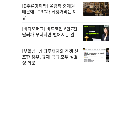
[B주류경제학] 올림픽 중계권
때문에 JTBC가 휘청거리는 이
유
[비디오머그] 비트코인 6만7천
달러가 무너지면 벌어지는 일
[부읽남TV] 다주택자와 전쟁 선
포한 정부, 규제·공급 모두 실효
성 의문