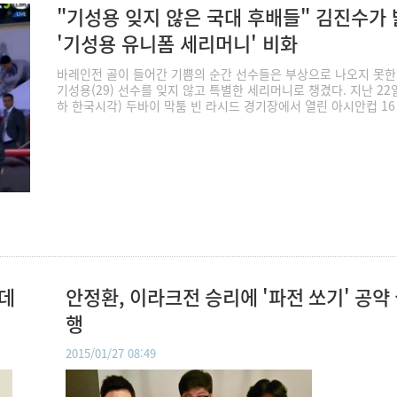
"기성용 잊지 않은 국대 후배들" 김진수가
'기성용 유니폼 세리머니' 비화
바레인전 골이 들어간 기쁨의 순간 선수들은 부상으로 나오지 못한
기성용(29) 선수를 잊지 않고 특별한 세리머니로 챙겼다. 지난 22
하 한국시각) 두바이 막툼 빈 라시드 경기장에서 열린 아시안컵 16
 데
안정환, 이라크전 승리에 '파전 쏘기' 공약
행
2015/01/27 08:49