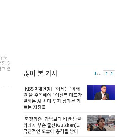
설위원
정환 위
먹고 있
많이 본 기사
1
/ 2
[KBS경제한방] "이제는 '이태
원'을 주목해야" 이선엽 대표가
말하는 AI 시대 투자 성과를 가
르는 지점들
[희철리즘] 강남보다 비싼 방글
라데시 부촌 굴샨(Gulshan)의
극단적인 모습에 충격을 받다