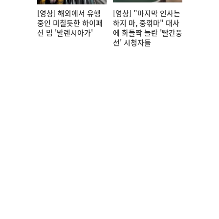
[영상] 해외에서 유행
[영상] "마지막 인사는
중인 미칠듯한 하이패
하지 마, 중꺾마" 대사
션 밈 '발렌시아가'
에 화들짝 놀란 '빨간풍
선' 시청자들