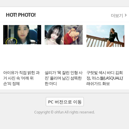
HOT! PHOTO!
더보기
아이유가 직접 밝힌 과
설리가 '목 잘린 인형 사
구릿빛 섹시 바디 김희
거 사진 속 '어깨 위
진' 올리며 남긴 섬뜩한
정, ‘라스퀄(LASQUALL)’
손'의 정체
한 마디
래쉬가드 화보
PC 버전으로 이동
Copyright © ohfun All rights reserved.