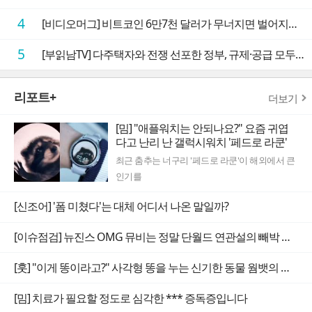
4
[비디오머그] 비트코인 6만7천 달러가 무너지면 벌어지는 일
5
[부읽남TV] 다주택자와 전쟁 선포한 정부, 규제·공급 모두 실효성 의문
리포트+
더보기
[밈] "애플워치는 안되나요?" 요즘 귀엽
다고 난리 난 갤럭시워치 '페드로 라쿤'
최근 춤추는 너구리 '페드로 라쿤'이 해외에서 큰
인기를
[신조어] '폼 미쳤다'는 대체 어디서 나온 말일까?
[이슈점검] 뉴진스 OMG 뮤비는 정말 단월드 연관설의 빼박 증거일까
[훗] "이게 똥이라고?" 사각형 똥을 누는 신기한 동물 웜뱃의 비밀
[밈] 치료가 필요할 정도로 심각한 *** 증독증입니다