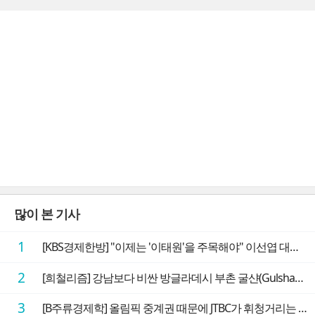
많이 본 기사
1
[KBS경제한방] "이제는 '이태원'을 주목해야" 이선엽 대표가 말하는 AI 시대 투자 성과를 가르는 지점들
2
[희철리즘] 강남보다 비싼 방글라데시 부촌 굴샨(Gulshan)의 극단적인 모습에 충격을 받다
3
[B주류경제학] 올림픽 중계권 때문에 JTBC가 휘청거리는 이유