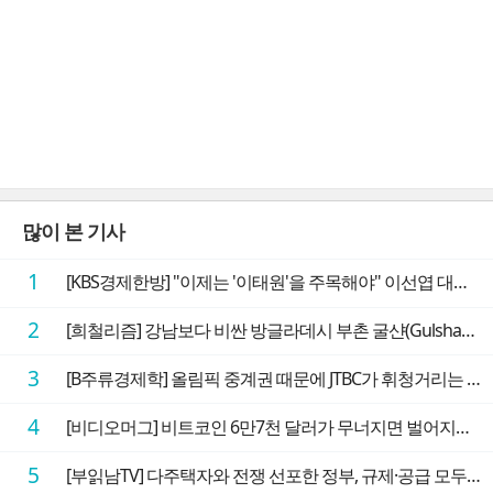
많이 본 기사
1
[KBS경제한방] "이제는 '이태원'을 주목해야" 이선엽 대표가 말하는 AI 시대 투자 성과를 가르는 지점들
2
[희철리즘] 강남보다 비싼 방글라데시 부촌 굴샨(Gulshan)의 극단적인 모습에 충격을 받다
3
[B주류경제학] 올림픽 중계권 때문에 JTBC가 휘청거리는 이유
4
[비디오머그] 비트코인 6만7천 달러가 무너지면 벌어지는 일
5
[부읽남TV] 다주택자와 전쟁 선포한 정부, 규제·공급 모두 실효성 의문