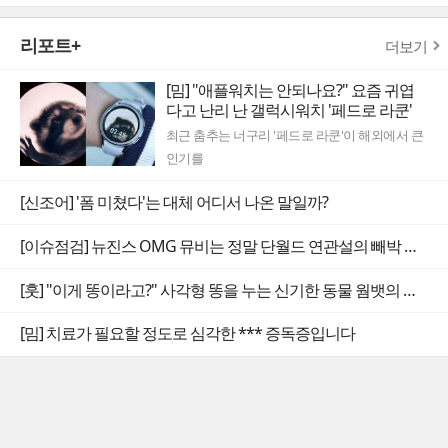
리포트+
더보기
[밈] "애플워치는 안되나요?" 요즘 귀엽
다고 난리 난 갤럭시워치 '페드로 라쿤'
최근 춤추는 너구리 '페드로 라쿤'이 해외에서 큰
인기를
[신조어] '폼 미쳤다'는 대체 어디서 나온 말일까?
[이슈점검] 뉴진스 OMG 뮤비는 정말 단월드 연관설의 빼박 증거일까
[훗] "이게 똥이라고?" 사각형 똥을 누는 신기한 동물 웜뱃의 비밀
[밈] 치료가 필요할 정도로 심각한 *** 증독증입니다