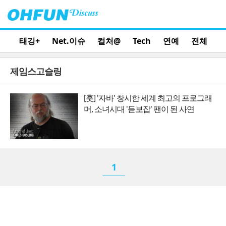
태깅+
Net.이슈
컬처@
Tech
연예
전체
제임스고슬링
[훗] '자바' 창시한 세계 최고의 프로그래
머, 소녀시대 '듣보잡' 팬이 된 사연
1