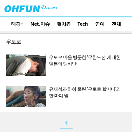
태깅+
Net.이슈
컬처@
Tech
연예
전체
우토로
우토로 마을 방문한 '무한도전'에 대한
일본의 맹비난
유재석과 하하 울린 '우토로 할머니'의
한 마디 말
1