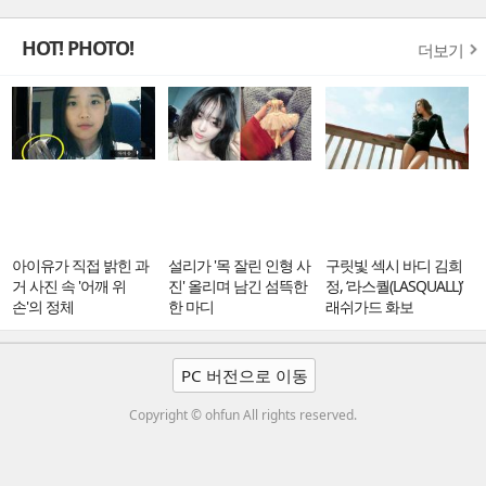
HOT! PHOTO!
더보기
아이유가 직접 밝힌 과
설리가 '목 잘린 인형 사
구릿빛 섹시 바디 김희
거 사진 속 '어깨 위
진' 올리며 남긴 섬뜩한
정, ‘라스퀄(LASQUALL)’
손'의 정체
한 마디
래쉬가드 화보
PC 버전으로 이동
Copyright © ohfun All rights reserved.