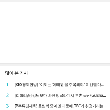
많이 본 기사
1
[KBS경제한방] "이제는 '이태원'을 주목해야" 이선엽 대표가 말하는 AI 시대 투자 성과를 가르는 지점들
2
[희철리즘] 강남보다 비싼 방글라데시 부촌 굴샨(Gulshan)의 극단적인 모습에 충격을 받다
3
[B주류경제학] 올림픽 중계권 때문에 JTBC가 휘청거리는 이유