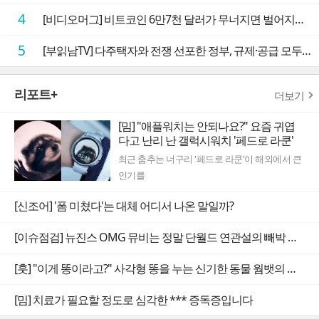
4
[비디오머그] 비트코인 6만7천 달러가 무너지면 벌어지는 일
5
[부읽남TV] 다주택자와 전쟁 선포한 정부, 규제·공급 모두 실효성 의문
리포트+
더보기
[밈] "애플워치는 안되나요?" 요즘 귀엽
다고 난리 난 갤럭시워치 '페드로 라쿤'
최근 춤추는 너구리 '페드로 라쿤'이 해외에서 큰
인기를
[신조어] '폼 미쳤다'는 대체 어디서 나온 말일까?
[이슈점검] 뉴진스 OMG 뮤비는 정말 단월드 연관설의 빼박 증거일까
[훗] "이게 똥이라고?" 사각형 똥을 누는 신기한 동물 웜뱃의 비밀
[밈] 치료가 필요할 정도로 심각한 *** 증독증입니다