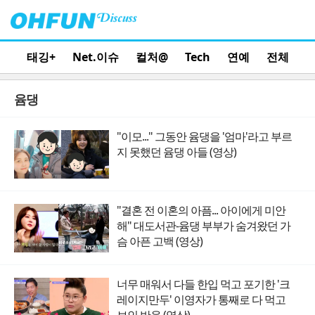
태깅+
Net.이슈
컬처@
Tech
연예
전체
윰댕
"이모..." 그동안 윰댕을 '엄마'라고 부르
지 못했던 윰댕 아들 (영상)
"결혼 전 이혼의 아픔... 아이에게 미안
해" 대도서관-윰댕 부부가 숨겨왔던 가
슴 아픈 고백 (영상)
너무 매워서 다들 한입 먹고 포기한 '크
레이지만두' 이영자가 통째로 다 먹고