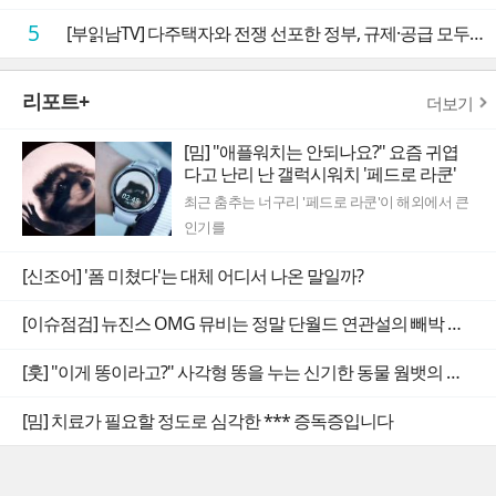
5
[부읽남TV] 다주택자와 전쟁 선포한 정부, 규제·공급 모두 실효성 의문
리포트+
더보기
[밈] "애플워치는 안되나요?" 요즘 귀엽
다고 난리 난 갤럭시워치 '페드로 라쿤'
최근 춤추는 너구리 '페드로 라쿤'이 해외에서 큰
인기를
[신조어] '폼 미쳤다'는 대체 어디서 나온 말일까?
[이슈점검] 뉴진스 OMG 뮤비는 정말 단월드 연관설의 빼박 증거일까
[훗] "이게 똥이라고?" 사각형 똥을 누는 신기한 동물 웜뱃의 비밀
[밈] 치료가 필요할 정도로 심각한 *** 증독증입니다