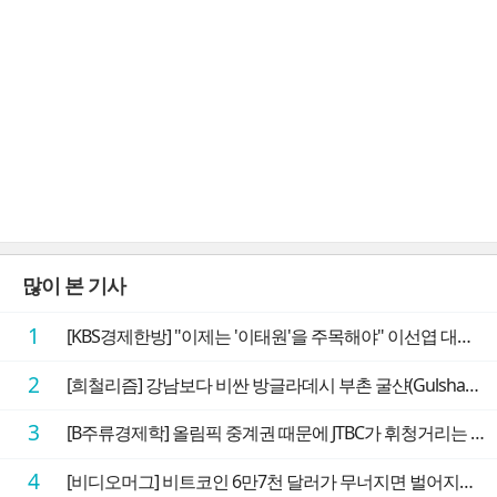
많이 본 기사
1
[KBS경제한방] "이제는 '이태원'을 주목해야" 이선엽 대표가 말하는 AI 시대 투자 성과를 가르는 지점들
2
[희철리즘] 강남보다 비싼 방글라데시 부촌 굴샨(Gulshan)의 극단적인 모습에 충격을 받다
3
[B주류경제학] 올림픽 중계권 때문에 JTBC가 휘청거리는 이유
4
[비디오머그] 비트코인 6만7천 달러가 무너지면 벌어지는 일