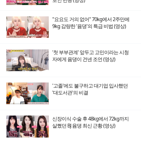
보인 반응 (영상)
"요요도 거의 없어" 70kg에서 2주만에
9kg 감량한 '윰댕'의 특급 비법 (영상)
'첫 부부관계' 앞두고 고민이라는 시청
자에게 윰댕이 건넨 조언 (영상)
'고졸'에도 불구하고 대기업 입사했던
'대도서관'의 비결
신장이식 수술 후 48kg에서 72kg까지
살쪘던 BJ 윰댕 최신 근황 (영상)