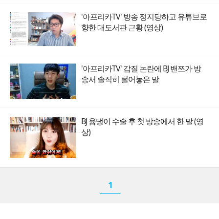
'아프리카TV' 방송 정지당하고 유튜브로
향한 대도서관 근황 (영상)
'아프리카TV' 갑질 논란에 BJ 밴쯔가 방
송서 솔직히 털어놓은 말
BJ 윰댕이 수술 후 첫 방송에서 한 말 (영
상)
1