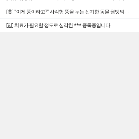
[훗] "이게 똥이라고?" 사각형 똥을 누는 신기한 동물 웜뱃의 비밀
[밈] 치료가 필요할 정도로 심각한 *** 증독증입니다