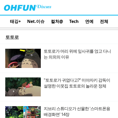
태깅+
Net.이슈
컬처@
Tech
연예
전체
토토로
토토로가 머리 위에 잎사귀를 얹고 다니
는 의외의 이유
"토토로가 귀엽다고?" 미야자키 감독이
설명한 이웃집 토토로의 놀라운 정체
지브리 스튜디오가 선물한 '스마트폰용
배경화면' 14장