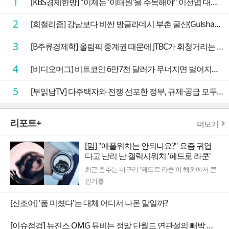
1
[KBS경제한방] "이제는 '이태원'을 주목해야" 이선엽 대표가 말하는 AI 시대 투자 성과를 가르는 지점들
2
[희철리즘] 강남보다 비싼 방글라데시 부촌 굴샨(Gulshan)의 극단적인 모습에 충격을 받다
3
[B주류경제학] 올림픽 중계권 때문에 JTBC가 휘청거리는 이유
4
[비디오머그] 비트코인 6만7천 달러가 무너지면 벌어지는 일
5
[부읽남TV] 다주택자와 전쟁 선포한 정부, 규제·공급 모두 실효성 의문
리포트+
더보기
[밈] "애플워치는 안되나요?" 요즘 귀엽
다고 난리 난 갤럭시워치 '페드로 라쿤'
최근 춤추는 너구리 '페드로 라쿤'이 해외에서 큰
인기를
[신조어] '폼 미쳤다'는 대체 어디서 나온 말일까?
[이슈점검] 뉴진스 OMG 뮤비는 정말 단월드 연관설의 빼박 증거일까