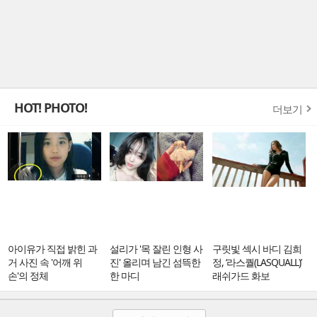
HOT! PHOTO!
더보기
아이유가 직접 밝힌 과
설리가 '목 잘린 인형 사
구릿빛 섹시 바디 김희
거 사진 속 '어깨 위
진' 올리며 남긴 섬뜩한
정, ‘라스퀄(LASQUALL)’
손'의 정체
한 마디
래쉬가드 화보