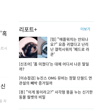
리포트+
더보기
'혹
[밈] "애플워치는 안되나
요?" 요즘 귀엽다고 난리
스트시
난 갤럭시워치 '페드로 라
쿤'
[신조어] '폼 미쳤다'는 대체 어디서 나온 말일
까?
[이슈점검] 뉴진스 OMG 뮤비는 정말 단월드 연
관설의 빼박 증거일까
 신
[훗] "이게 똥이라고?" 사각형 똥을 누는 신기한
동물 웜뱃의 비밀
을 자