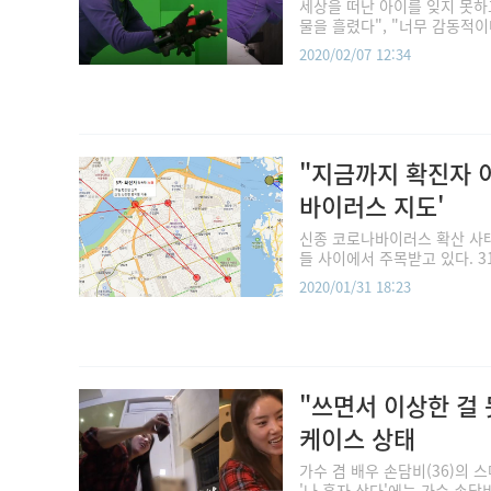
세상을 떠난 아이를 잊지 못하
물을 흘렸다", "너무 감동적이다
2020/02/07 12:34
"지금까지 확진자 
바이러스 지도'
신종 코로나바이러스 확산 사태
들 사이에서 주목받고 있다. 3
2020/01/31 18:23
"쓰면서 이상한 걸
케이스 상태
가수 겸 배우 손담비(36)의 
'나 혼자 산다'에는 가수 손담