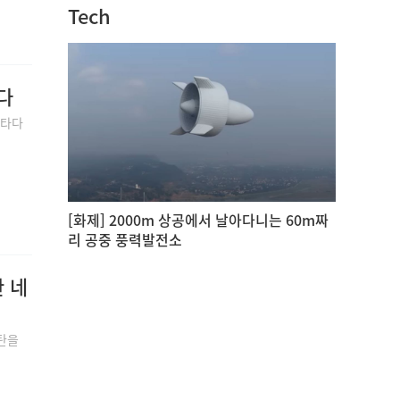
Tech
다
'타다
[화제] 2000m 상공에서 날아다니는 60m짜
리 공중 풍력발전소
한 네
감탄을