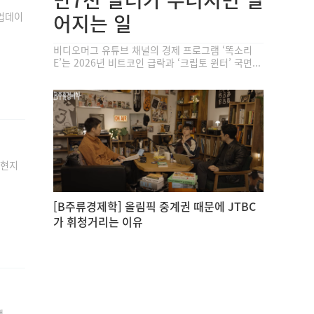
 업데이
어지는 일
비디오머그 유튜브 채널의 경제 프로그램 ‘똑소리
E’는 2026년 비트코인 급락과 ‘크립토 윈터’ 국면...
(현지
[B주류경제학] 올림픽 중계권 때문에 JTBC
가 휘청거리는 이유
팩