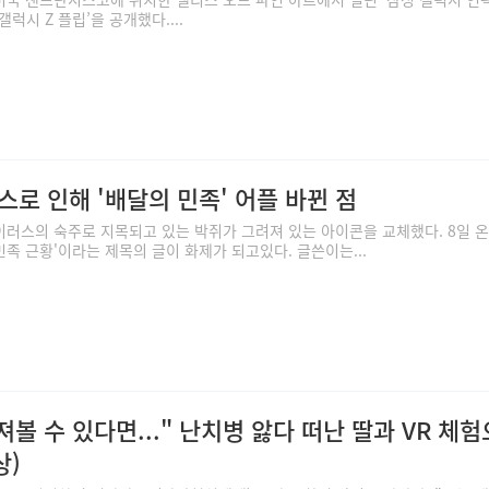
갤럭시 Z 플립’을 공개했다....
로 인해 '배달의 민족' 어플 바뀐 점
러스의 숙주로 지목되고 있는 박쥐가 그려져 있는 아이콘을 교체했다. 8일 
족 근황'이라는 제목의 글이 화제가 되고있다. 글쓴이는...
져볼 수 있다면..." 난치병 앓다 떠난 딸과 VR 체
상)