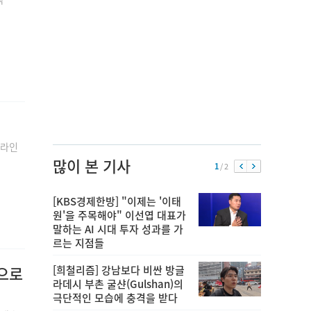
온라인
많이 본 기사
1
/ 2
[KBS경제한방] "이제는 '이태
원'을 주목해야" 이선엽 대표가
말하는 AI 시대 투자 성과를 가
르는 지점들
험으로
[희철리즘] 강남보다 비싼 방글
라데시 부촌 굴샨(Gulshan)의
극단적인 모습에 충격을 받다