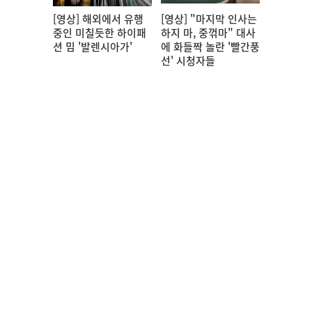
[영상] 해외에서 유행
[영상] "마지막 인사는
중인 미칠듯한 하이패
하지 마, 중꺾마" 대사
션 밈 '발렌시아가'
에 화들짝 놀란 '빨간풍
선' 시청자들