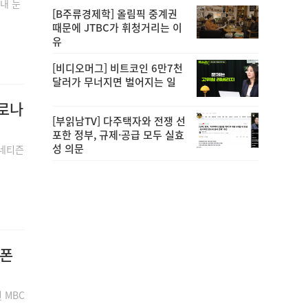
내 눈
[B주류경제학] 올림픽 중계권
때문에 JTBC가 휘청거리는 이
유
[비디오머그] 비트코인 6만7천
달러가 무너지면 벌어지는 일
코로나
[부읽남TV] 다주택자와 전쟁 선
포한 정부, 규제·공급 모두 실효
성 의문
 네티즌
 폰
 MBC