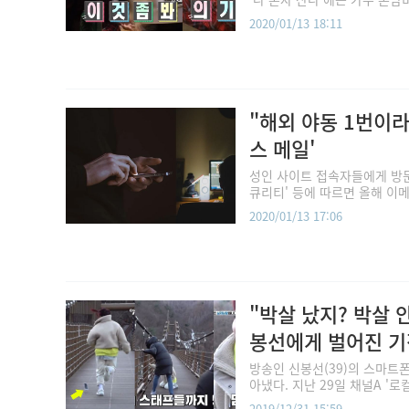
2020/01/13 18:11
"해외 야동 1번이라
스 메일'
성인 사이트 접속자들에게 방문
큐리티' 등에 따르면 올해 이메
2020/01/13 17:06
"박살 났지? 박살 
봉선에게 벌어진 기적
방송인 신봉선(39)의 스마트
아냈다. 지난 29일 채널A '
2019/12/31 15:59