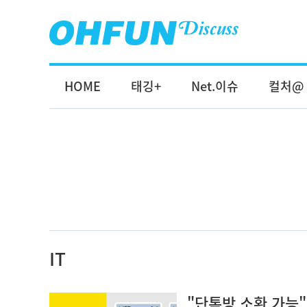
HOME
태깅+
Net.이슈
컬처@
IT
"단톡방 소환 가능"