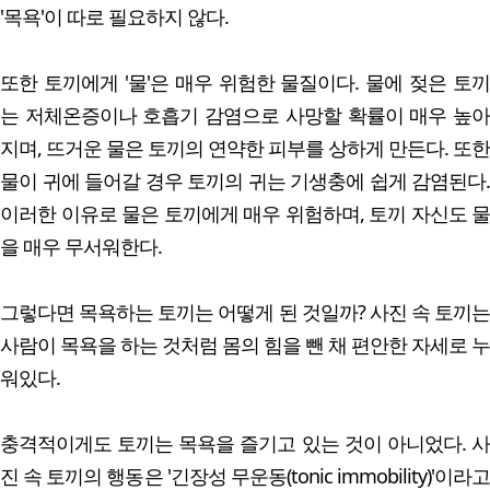
'목욕'이 따로 필요하지 않다.
또한 토끼에게 '물'은 매우 위험한 물질이다. 물에 젖은 토끼
는 저체온증이나 호흡기 감염으로 사망할 확률이 매우 높아
지며, 뜨거운 물은 토끼의 연약한 피부를 상하게 만든다. 또한
물이 귀에 들어갈 경우 토끼의 귀는 기생충에 쉽게 감염된다.
이러한 이유로 물은 토끼에게 매우 위험하며, 토끼 자신도 물
을 매우 무서워한다.
그렇다면 목욕하는 토끼는 어떻게 된 것일까? 사진 속 토끼는
사람이 목욕을 하는 것처럼 몸의 힘을 뺀 채 편안한 자세로 누
워있다.
충격적이게도 토끼는 목욕을 즐기고 있는 것이 아니었다. 사
진 속 토끼의 행동은 '긴장성 무운동(tonic immobility)'이라고