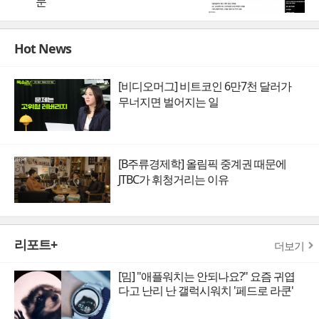
문
Hot News
[비디오머그] 비트코인 6만7천 달러가
무너지면 벌어지는 일
[B주류경제학] 올림픽 중계권 때문에
JTBC가 휘청거리는 이유
리포트+
더보기
[밈] "애플워치는 안되나요?" 요즘 귀엽
다고 난리 난 갤럭시워치 '페드로 라쿤'