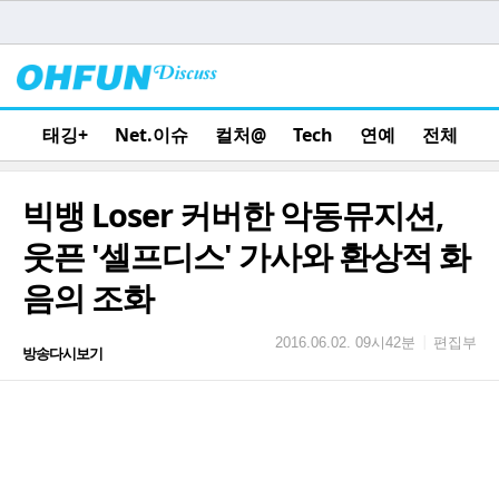
태깅+
Net.이슈
컬처@
Tech
연예
전체
빅뱅 Loser 커버한 악동뮤지션,
웃픈 '셀프디스' 가사와 환상적 화
음의 조화
편집부
|
2016.06.02. 09시42분
방송다시보기