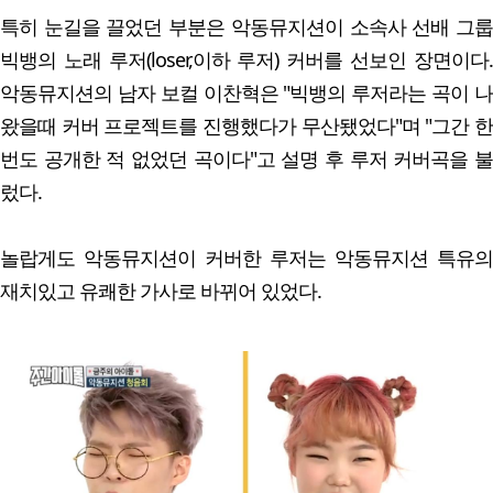
특히 눈길을 끌었던 부분은 악동뮤지션이 소속사 선배 그룹
빅뱅의 노래 루저(loser,이하 루저) 커버를 선보인 장면이다.
악동뮤지션의 남자 보컬 이찬혁은 "빅뱅의 루저라는 곡이 나
왔을때 커버 프로젝트를 진행했다가 무산됐었다"며 "그간 한
번도 공개한 적 없었던 곡이다"고 설명 후 루저 커버곡을 불
렀다.
놀랍게도 악동뮤지션이 커버한 루저는 악동뮤지션 특유의
재치있고 유쾌한 가사로 바뀌어 있었다.