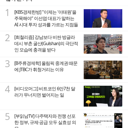
1
[KBS경제한방] "이제는 '이태원'을
주목해야" 이선엽 대표가 말하는
AI 시대 투자 성과를 가르는 지점들
2
[희철리즘] 강남보다 비싼 방글라
데시 부촌 굴샨(Gulshan)의 극단적
인 모습에 충격을 받다
3
[B주류경제학] 올림픽 중계권 때문
에 JTBC가 휘청거리는 이유
4
[비디오머그] 비트코인 6만7천 달
러가 무너지면 벌어지는 일
5
[부읽남TV] 다주택자와 전쟁 선포
한 정부, 규제·공급 모두 실효성 의