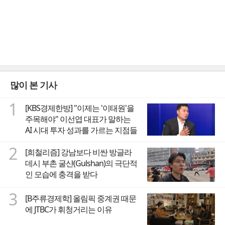
많이 본 기사
1
[KBS경제한방] "이제는 '이태원'을
주목해야" 이선엽 대표가 말하는
AI 시대 투자 성과를 가르는 지점들
2
[희철리즘] 강남보다 비싼 방글라
데시 부촌 굴샨(Gulshan)의 극단적
인 모습에 충격을 받다
3
[B주류경제학] 올림픽 중계권 때문
에 JTBC가 휘청거리는 이유