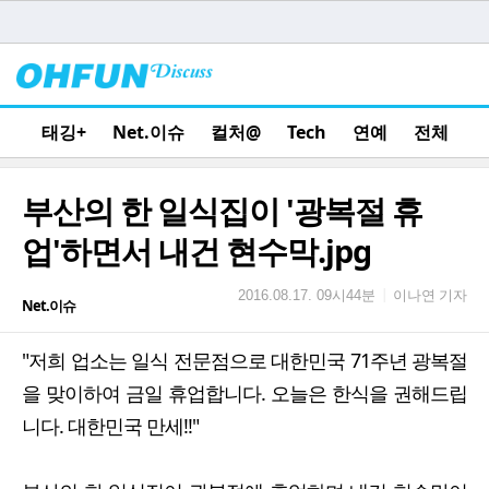
태깅+
Net.이슈
컬처@
Tech
연예
전체
부산의 한 일식집이 '광복절 휴
업'하면서 내건 현수막.jpg
이나연 기자
|
2016.08.17. 09시44분
Net.이슈
"저희 업소는 일식 전문점으로 대한민국 71주년 광복절
을 맞이하여 금일 휴업합니다. 오늘은 한식을 권해드립
니다. 대한민국 만세!!"