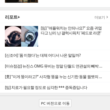
리포트+
더보기
[밈] "애플워치는 안되나요?" 요즘 귀엽
다고 난리 난 갤럭시워치 '페드로 라쿤'
[신조어] '폼 미쳤다'는 대체 어디서 나온 말일까?
[이슈점검] 뉴진스 OMG 뮤비는 정말 단월드 연관설의 빼박 증거일까
[훗] "이게 똥이라고?" 사각형 똥을 누는 신기한 동물 웜뱃의 비밀
[밈] 치료가 필요할 정도로 심각한 *** 증독증입니다
PC 버전으로 이동