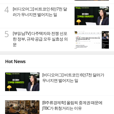
4
[비디오머그] 비트코인 6만7천 달
러가 무너지면 벌어지는 일
5
[부읽남TV] 다주택자와 전쟁 선포
한 정부, 규제·공급 모두 실효성 의
문
Hot News
[비디오머그] 비트코인 6만7천 달러가
무너지면 벌어지는 일
[B주류경제학] 올림픽 중계권 때문에
JTBC가 휘청거리는 이유